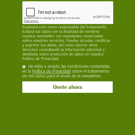
REDACCIÓN / EP
25 de marzo de 2025
EcoAvant.com
como responsable del tratamiento
tratará tus datos con la finalidad de remitirte
Facebook
X
WhatsApp
Meneame
Seguir en
nuestra newsletter con novedades comerciales
sobre nuestros servicios. Puedes acceder, rectificar
Bluesky
y suprimir tus datos, así como ejercer otros
derechos consultando la información adicional y
detallada sobre protección de datos en nuestra
Política de Privacidad
He leído y acepto las condiciones contenidas
en la
Política de Privacidad
sobre el tratamiento
de mis datos para el envío de la newsletter.
El carbono secuestrado en los últimos 30 años, se almacena en el suelo
en los lagos, ríos y humedales. Parque Nacional de los Lagos de
Plitvice, Croacia / Foto: PB
La mayor parte del carbono terrestre secuestrado