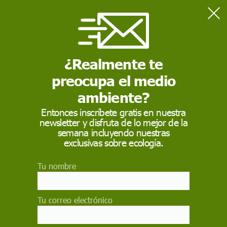
Home
Medio Ambiente
Solo un 6% del carbono secuestrado se almacena ahora en
bosques
¿Realmente te
preocupa el medio
MEDIO AMBIENTE
ambiente?
Solo un 6% del
Entonces inscríbete gratis en nuestra
newsletter y disfruta de lo mejor de la
carbono secuestrado
semana incluyendo nuestras
se almacena ahora en
exclusivas sobre ecología.
bosques
Tu nombre
La mayor parte del carbono terrestre secuestrado
en los últimos 30 años se almacena en formas
Tu correo electrónico
no vivas, como el fondo de lagos y ríos,
humedales y suelos