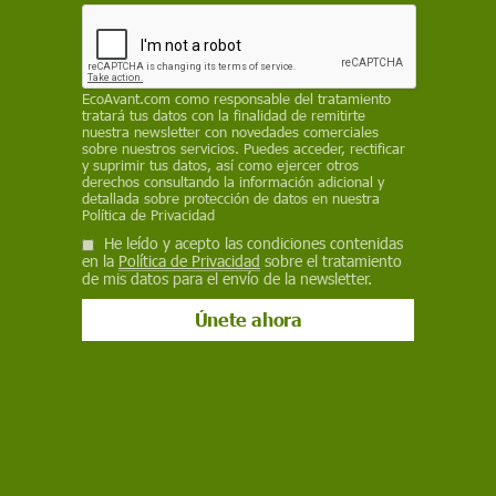
ECOAVANT.COM
20 de junio de 2023
Facebook
X
WhatsApp
Meneame
Seguir en
EcoAvant.com
como responsable del tratamiento
tratará tus datos con la finalidad de remitirte
Bluesky
nuestra newsletter con novedades comerciales
sobre nuestros servicios. Puedes acceder, rectificar
y suprimir tus datos, así como ejercer otros
derechos consultando la información adicional y
detallada sobre protección de datos en nuestra
Política de Privacidad
He leído y acepto las condiciones contenidas
en la
Política de Privacidad
sobre el tratamiento
de mis datos para el envío de la newsletter.
Manada de delfines en el agua / Foto: PB
Los delfines son, junto a las ballenas, uno de los
animales acuáticos más queridos para los
humanos. Quizás sea porque no son tan