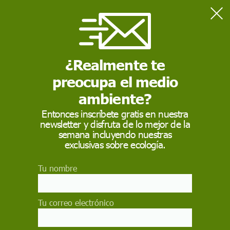
Home
Naturaleza
Curiosidades de los delfines: mitos y realidad
¿Realmente te
preocupa el medio
NATURALEZA
ambiente?
Curiosidades de los
Entonces inscríbete gratis en nuestra
delfines: mitos y
newsletter y disfruta de lo mejor de la
semana incluyendo nuestras
realidad
exclusivas sobre ecología.
¿De verdad los cetáceos son tan inteligentes
Tu nombre
como se dice? ¿Tienen su propio lenguaje que
aún no entendemos? Desvelamos en este
completo artículos éstas y otras curiosidades
Tu correo electrónico
sobre los delfines.