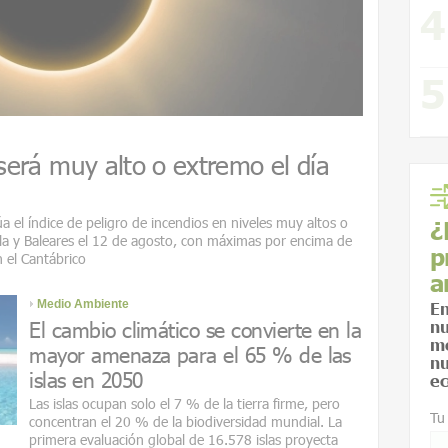
 será muy alto o extremo el día
úa el índice de peligro de incendios en niveles muy altos o
¿
la y Baleares el 12 de agosto, con máximas por encima de
p
n el Cantábrico
a
Medio Ambiente
En
El cambio climático se convierte en la
nu
me
mayor amenaza para el 65 % de las
nu
islas en 2050
ec
Las islas ocupan solo el 7 % de la tierra firme, pero
Tu
concentran el 20 % de la biodiversidad mundial. La
primera evaluación global de 16.578 islas proyecta