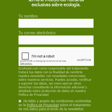
fuego que ha afectado a la Sierra Oeste revela
exclusivas sobre ecología.
carencias en las políticas de protección frente a los
incendios y reclama paralizar los aspectos de la Ley
Tu nombre
LIDER que permitan urbanizar suelo rural y forestal
Medio Ambiente
Tu correo electrónico
Albiach acusa a Sánchez de
incoherencia climática por ampliar el
Aeropuerto de Barcelona
La presidenta de los Comuns critica que el Gobierno
defienda la lucha contra la emergencia climática
mientras impulsa la ampliación de El Prat. También
EcoAvant.com
como responsable del tratamiento
pide a Junts negociar el decreto de vivienda y lamenta
tratará tus datos con la finalidad de remitirte
el retraso del debate sobre financiación autonómica
nuestra newsletter con novedades comerciales
sobre nuestros servicios. Puedes acceder, rectificar
y suprimir tus datos, así como ejercer otros
Medio Ambiente
derechos consultando la información adicional y
detallada sobre protección de datos en nuestra
Los embalses españoles caen 1,7
Política de Privacidad
puntos en la semana y bajan al
He leído y acepto las condiciones contenidas
69,6% de su capacidad
en la
Política de Privacidad
sobre el tratamiento
de mis datos para el envío de la newsletter.
Las reservas hídricas peninsulares encadenan once