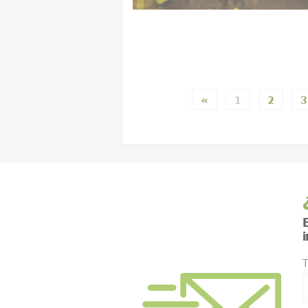
«
1
2
3
E
T