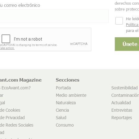
derechos cons
u correo electrónico
sobre protec
He leíd
Polític
para el
ant.com Magazine
Secciones
s EcoAvant.com?
Portada
Sostenibilidad
ar
Medio ambiente
Contaminació
gal
Naturaleza
Actualidad
 de Cookies
Ciencia
Entrevistas
 de Privacidad
Salud
Reportajes
 de Redes Sociales
Consumo
dad