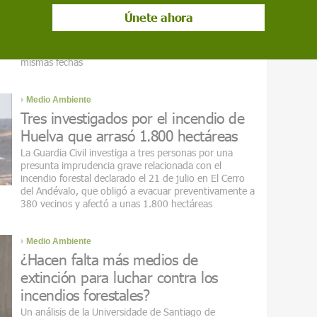
semanas consecutivas de descenso y se quedan en
39.016 hectómetros cúbicos, 969 menos que hace
siete días, aunque todavía superan en casi cuatro
puntos el dato registrado el año pasado por estas
mismas fechas
Medio Ambiente
Tres investigados por el incendio de
Huelva que arrasó 1.800 hectáreas
La Guardia Civil investiga a tres personas por una
presunta imprudencia grave relacionada con el
incendio forestal declarado el 21 de julio en El Cerro
del Andévalo, que obligó a evacuar preventivamente a
380 vecinos y afectó a unas 1.800 hectáreas
Medio Ambiente
¿Hacen falta más medios de
extinción para luchar contra los
incendios forestales?
Un análisis de la Universidade de Santiago de