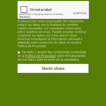
defiende sus territorios desde las
pantallas
Más de 370 millones de personas indígenas ya sufren los
efectos del cambio climático: tres jóvenes líderes munduruku,
EcoAvant.com
como responsable del tratamiento
guajajara y xavante convierten la música, la fotografía y las
tratará tus datos con la finalidad de remitirte
nuestra newsletter con novedades comerciales
redes sociales en herramientas de resistencia
sobre nuestros servicios. Puedes acceder, rectificar
y suprimir tus datos, así como ejercer otros
derechos consultando la información adicional y
detallada sobre protección de datos en nuestra
Política de Privacidad
He leído y acepto las condiciones contenidas
en la
Política de Privacidad
sobre el tratamiento
de mis datos para el envío de la newsletter.
Actualidad
Ceuta, Europa y la geopolítica: cuando la frontera se
convierte en arma y el migrante en munición
Las entradas en Ceuta desde el 30 de julio se elevan a 72.000