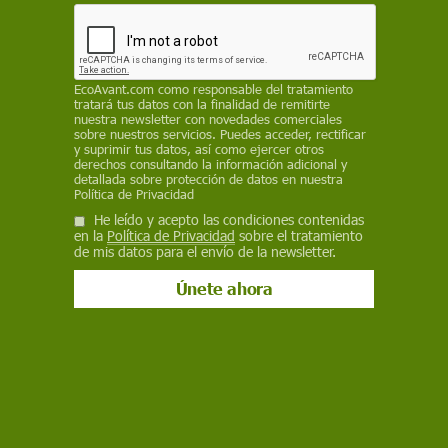
Gobierno de España para dar respuesta a los
impactos, cada vez más extremos, del cambio
climático
REDACCIÓN / EP
EcoAvant.com
como responsable del tratamiento
tratará tus datos con la finalidad de remitirte
nuestra newsletter con novedades comerciales
15 de octubre de 2025
sobre nuestros servicios. Puedes acceder, rectificar
y suprimir tus datos, así como ejercer otros
derechos consultando la información adicional y
Facebook
X
WhatsApp
Meneame
Seguir en
detallada sobre protección de datos en nuestra
Política de Privacidad
Bluesky
He leído y acepto las condiciones contenidas
en la
Política de Privacidad
sobre el tratamiento
de mis datos para el envío de la newsletter.
'Por un Pacto de Estado frente a la Emergencia Climática'. Chiva tras la
dana del 29 de octubre de 2024 / Foto: EP