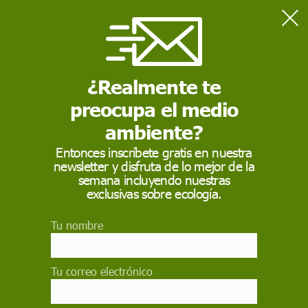
Home
Medio Ambiente
España se enfrenta a 141 riesgos climáticos que afectan a la
salud, la economía y la biodiversidad
¿Realmente te
preocupa el medio
MEDIO AMBIENTE
ambiente?
España se enfrenta a
Entonces inscríbete gratis en nuestra
newsletter y disfruta de lo mejor de la
141 riesgos climáticos
semana incluyendo nuestras
que afectan a la salud,
exclusivas sobre ecología.
la economía y la
Tu nombre
biodiversidad
Tu correo electrónico
El 'Pacto de Estado frente a la Emergencia
Climática' es una iniciativa que impulsa el