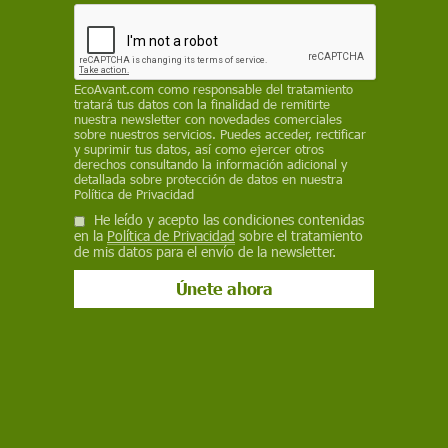
ECOAVANT.COM
17 de junio de 2024
EcoAvant.com
como responsable del tratamiento
tratará tus datos con la finalidad de remitirte
Facebook
X
WhatsApp
Meneame
Seguir en
nuestra newsletter con novedades comerciales
Bluesky
sobre nuestros servicios. Puedes acceder, rectificar
y suprimir tus datos, así como ejercer otros
derechos consultando la información adicional y
detallada sobre protección de datos en nuestra
Política de Privacidad
He leído y acepto las condiciones contenidas
en la
Política de Privacidad
sobre el tratamiento
de mis datos para el envío de la newsletter.
Alimentos de proximidad. Día de la Gastronomía Sostenible 2024 /
Foto: PB
El 18 de junio se celebra el Día de la
Gastronomía Sostenible 2024, que