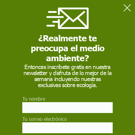
Home
Sostenibilidad
18 de junio: Día de la Gastronomía Sostenible 2024
¿Realmente te
preocupa el medio
SOSTENIBILIDAD
ambiente?
18 de junio: Día de la
Entonces inscríbete gratis en nuestra
Gastronomía
newsletter y disfruta de lo mejor de la
semana incluyendo nuestras
Sostenible 2024
exclusivas sobre ecología.
El 18 de junio se celebra el Día de la
Tu nombre
Gastronomía Sostenible 2024, que promueve
una cocina con alimentos de proximidad, en la
que se tenga en cuenta el origen de los
Tu correo electrónico
ingredientes, cómo se cultivan y cómo llegan a
nuestros mercados y a nuestros platos