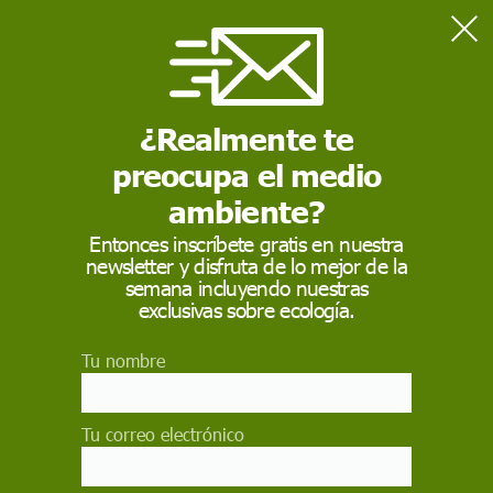
Home
Km 0
¿Realmente te
KM 0
preocupa el medio
Los
productos
Km 0
también son denominados
productos de proximidad, ya que su principal característica
ambiente?
se basa en la poca distancia que hay entre su lugar de
producción o de recolección y el punto de venta o de
Entonces inscríbete gratis en nuestra
consumo final.
newsletter y disfruta de lo mejor de la
semana incluyendo nuestras
exclusivas sobre ecología.
Tu nombre
Tu correo electrónico