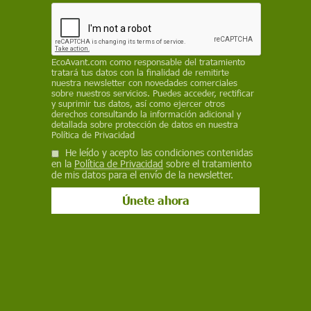
Sostenibilidad
EcoAvant.com
como responsable del tratamiento
18 de junio: Día de la Gastronomía
tratará tus datos con la finalidad de remitirte
nuestra newsletter con novedades comerciales
Sostenible 2024
sobre nuestros servicios. Puedes acceder, rectificar
y suprimir tus datos, así como ejercer otros
El 18 de junio se celebra el Día de la Gastronomía Sostenible
derechos consultando la información adicional y
2024, que promueve una cocina con alimentos de proximidad,
detallada sobre protección de datos en nuestra
Política de Privacidad
en la que se tenga en cuenta el origen de los ingredientes,
cómo se cultivan y cómo llegan a nuestros mercados y a
He leído y acepto las condiciones contenidas
nuestros platos
en la
Política de Privacidad
sobre el tratamiento
de mis datos para el envío de la newsletter.