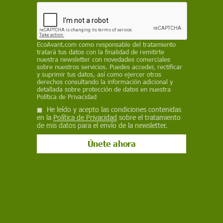
La boya de pesca inteligente contribuye a
incrementar la sostenibilidad de la pesca, al
identificar las distintas especies pesqueras reduce
las capturas accidentales. Asimismo, la boya
EcoAvant.com
como responsable del tratamiento
genera información de forma constante y en
tratará tus datos con la finalidad de remitirte
tiempo real lo que contribuye a enriquecer el
nuestra newsletter con novedades comerciales
sobre nuestros servicios. Puedes acceder, rectificar
conocimiento de los océanos, las especies y sus
y suprimir tus datos, así como ejercer otros
comportamientos
derechos consultando la información adicional y
detallada sobre protección de datos en nuestra
Política de Privacidad
REDACCIÓN / EP
He leído y acepto las condiciones contenidas
en la
Política de Privacidad
sobre el tratamiento
29 de mayo de 2023
de mis datos para el envío de la newsletter.
Facebook
X
WhatsApp
Meneame
Seguir en
Bluesky