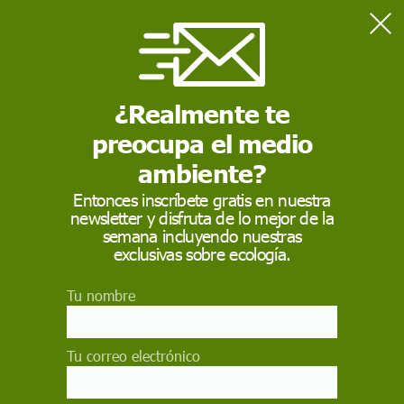
Home
Sostenibilidad
Boya de pesca inteligente española, la 'Mejor tecnología
europea para el cuidado de los océanos'
¿Realmente te
preocupa el medio
SOSTENIBILIDAD
ambiente?
Boya de pesca
Entonces inscríbete gratis en nuestra
newsletter y disfruta de lo mejor de la
inteligente española,
semana incluyendo nuestras
la 'Mejor tecnología
exclusivas sobre ecología.
europea para el
Tu nombre
cuidado de los
océanos'
Tu correo electrónico