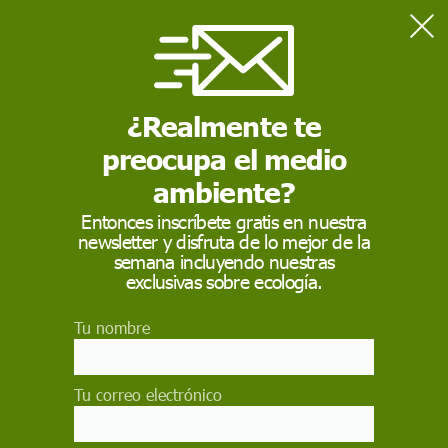
Home
Pesca sostenible
¿Realmente te
PESCA SOSTENIBLE
preocupa el medio
La
pesca sostenible
es un conjunto de prácticas
pesqueras que apuesta por reducir el impacto tanto sobre
ambiente?
especies marinas como sobre el ecosistema.
Entonces inscríbete gratis en nuestra
newsletter y disfruta de lo mejor de la
semana incluyendo nuestras
exclusivas sobre ecología.
Tu nombre
Tu correo electrónico