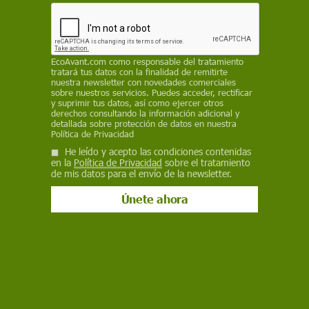
Sostenibilidad
El IEO lanza un estudio para la
gestión sostenible de la pesca marina
EcoAvant.com
como responsable del tratamiento
tratará tus datos con la finalidad de remitirte
recreativa
nuestra newsletter con novedades comerciales
sobre nuestros servicios. Puedes acceder, rectificar
y suprimir tus datos, así como ejercer otros
El IEO del CSIC pone en marcha el proyecto RECRIEO para
derechos consultando la información adicional y
caracterizar la pesca recreativa en aguas españolas, practicada
detallada sobre protección de datos en nuestra
por entre 900.000 y 1,2 millones de personas, y promover su
Política de Privacidad
gestión sostenible y responsable a largo plazo
He leído y acepto las condiciones contenidas
en la
Política de Privacidad
sobre el tratamiento
de mis datos para el envío de la newsletter.