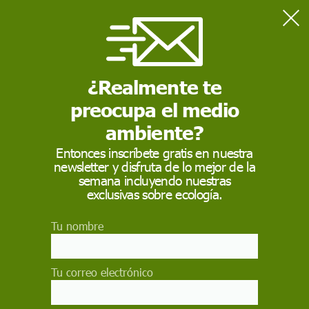
Home
pesca
¿Realmente te
PESCA
preocupa el medio
La
pesca
se define como aquella actividad que se realiza
para extraer peces, crustáceos, moluscos u otros animales
ambiente?
marinos o de ríos y lagos. Ancestralmente, la
pesca
ha
consistido en una
de
las actividades económicas más
Entonces inscríbete gratis en nuestra
tempranas
de
muchos pueblos del mundo.
newsletter y disfruta de lo mejor de la
semana incluyendo nuestras
exclusivas sobre ecología.
Tu nombre
Tu correo electrónico