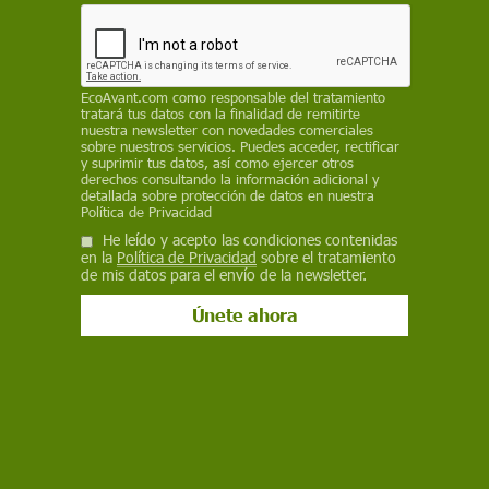
Consumo
EcoAvant.com
como responsable del tratamiento
Bruselas prorroga hasta 2029 la pesca
tratará tus datos con la finalidad de remitirte
nuestra newsletter con novedades comerciales
tradicional balear de chanquete,
sobre nuestros servicios. Puedes acceder, rectificar
y suprimir tus datos, así como ejercer otros
cabotí y caramel
derechos consultando la información adicional y
detallada sobre protección de datos en nuestra
La Comisión Europea autoriza a los pescadores artesanales de
Política de Privacidad
Baleares a continuar capturando estas especies con artes
He leído y acepto las condiciones contenidas
tradicionales, bajo un modelo regulado de cogestión, control
en la
Política de Privacidad
sobre el tratamiento
técnico y seguimiento científico
de mis datos para el envío de la newsletter.