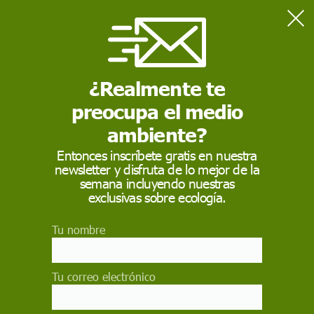
Home
Consumo
La inflación cierra 2024 con un repunte del 2,8%
¿Realmente te
preocupa el medio
CONSUMO
ambiente?
La inflación cierra
Entonces inscríbete gratis en nuestra
2024 con un repunte
newsletter y disfruta de lo mejor de la
semana incluyendo nuestras
del 2,8%
exclusivas sobre ecología.
La inflación cerró 2024 en un 2,8%, impulsada
Tu nombre
por el aumento de las gasolinas y los paquetes
turísticos. Desde su mínimo anual del 1,5% en
septiembre, el IPC ha subido de forma
Tu correo electrónico
constante, aunque termina ligeramente por
debajo del 3,1% registrado al cierre de 2023,