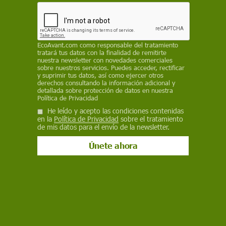
con un notable repunte en el último trimestre
ECOAVANT.COM
15 de enero de 2025
EcoAvant.com
como responsable del tratamiento
tratará tus datos con la finalidad de remitirte
nuestra newsletter con novedades comerciales
Facebook
X
WhatsApp
Meneame
Seguir en
sobre nuestros servicios. Puedes acceder, rectificar
y suprimir tus datos, así como ejercer otros
Bluesky
derechos consultando la información adicional y
detallada sobre protección de datos en nuestra
Política de Privacidad
He leído y acepto las condiciones contenidas
en la
Política de Privacidad
sobre el tratamiento
de mis datos para el envío de la newsletter.
Variación interanual de la inflación y el IPC por CCAA hasta diciembre
de 2024 / Mapa: EA
La
inflación
cerró 2024 en un 2,8%, tras