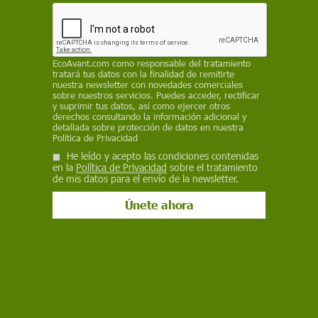
22 de junio de 2017
Facebook
X
WhatsApp
Meneame
Seguir en
EcoAvant.com
como responsable del tratamiento
Bluesky
tratará tus datos con la finalidad de remitirte
nuestra newsletter con novedades comerciales
sobre nuestros servicios. Puedes acceder, rectificar
y suprimir tus datos, así como ejercer otros
derechos consultando la información adicional y
detallada sobre protección de datos en nuestra
Política de Privacidad
He leído y acepto las condiciones contenidas
en la
Política de Privacidad
sobre el tratamiento
de mis datos para el envío de la newsletter.
El 80% de los participantes consideró que las sugerencias dietéticas
proporcionadas por la aplicación eran muy útiles / Foto: PB
Los avances en tecnología y los cambios en los
hábitos en la vida cotidiana han llevado a una
gran parte de la población hacia una espiral de