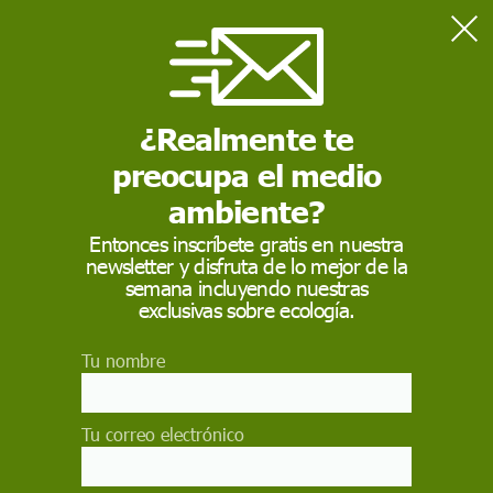
¿Realmente te
Home
Vida saludable
Una dieta saludable gracias a una ‘app’
preocupa el medio
ambiente?
VIDA SALUDABLE
Entonces inscríbete gratis en nuestra
Una dieta saludable
newsletter y disfruta de lo mejor de la
semana incluyendo nuestras
gracias a una ‘app’
exclusivas sobre ecología.
DietAPP, una aplicación móvil para Android e
Tu nombre
iOS, proporciona consejos sobre cómo seguir
una dieta saludable de acuerdo a la edad, la
Tu correo electrónico
historia clínica y la condición física
SINC