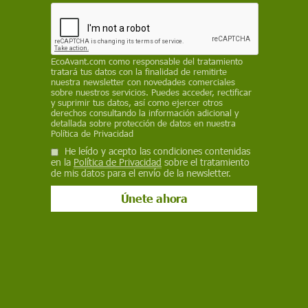
EcoAvant.com
como responsable del tratamiento
tratará tus datos con la finalidad de remitirte
Salud
nuestra newsletter con novedades comerciales
Menos azúcar en los primeros años se
sobre nuestros servicios. Puedes acceder, rectificar
y suprimir tus datos, así como ejercer otros
asocia con menor riesgo de demencia
derechos consultando la información adicional y
detallada sobre protección de datos en nuestra
Política de Privacidad
Un estudio con 64.737 personas nacidas alrededor del final del
racionamiento británico vincula una menor exposición al azúcar
He leído y acepto las condiciones contenidas
durante la gestación y los dos primeros años de vida con hasta
en la
Política de Privacidad
sobre el tratamiento
de mis datos para el envío de la newsletter.
un 23 % menos de riesgo de demencia décadas después