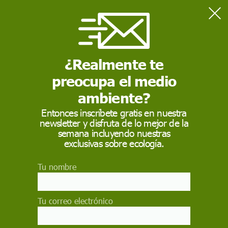
Home
Dieta saludable
¿Realmente te
DIETA SALUDABLE
preocupa el medio
La
dieta saludable
es aquella que consiste en la ingesta
de alimentos que ayudan a mantener, recuperar o mejorar
ambiente?
la salud. Es aquella que aporta a cada individuo todos los
alimentos
necesarios para cubrir sus
necesidades
Entonces inscríbete gratis en nuestra
nutricionales
, en las diferentes etapas de la vida
newsletter y disfruta de lo mejor de la
(infancia, adolescencia, edad adulta y envejecimiento), y
semana incluyendo nuestras
en situación de salud.
exclusivas sobre ecología.
Tu nombre
Tu correo electrónico