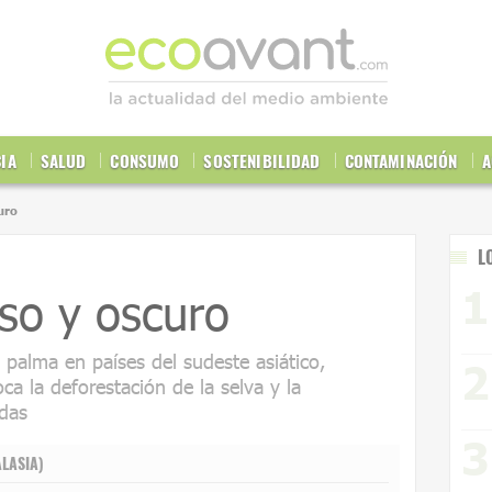
CIA
SALUD
CONSUMO
SOSTENIBILIDAD
CONTAMINACIÓN
A
uro
L
so y oscuro
palma en países del sudeste asiático,
a la deforestación de la selva y la
idas
ALASIA)