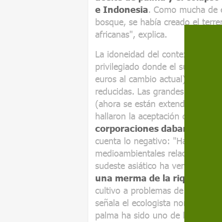
e Indonesia
. Como mucha de e
bosque, se había creado el terre
africanas", explica.
La idoneidad del contexto fue la
privilegiado donde el sueldo me
euros al cambio actual) y las o
reducidas. Las grandes empresas 
(ahora se están extendiendo a 
hallaron la aceptación de la co
corporaciones daban trabajo
cuenta lo negativo: "Hay numero
medioambientales relacionados c
sudeste asiático ha venido ac
una merma de la riqueza de
cultivo a problemas de
acapara
señala el ecologista norteameric
palma ha sido uno de los riesgo