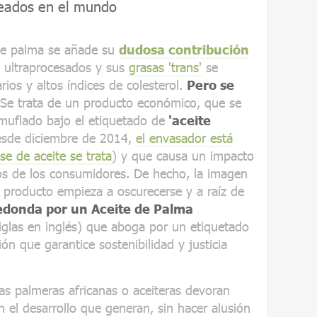
leados en el mundo
 de palma se añade su
dudosa contribución
s ultraprocesados y sus
grasas 'trans'
se
ios y altos índices de colesterol.
Pero se
 Se trata de un producto económico, que se
muflado bajo el etiquetado de
'aceite
sde diciembre de 2014,
el envasador está
se de aceite se trata
) y que causa un impacto
 ojos de los consumidores. De hecho, la imagen
 producto empieza a oscurecerse y a raíz de
donda por un Aceite de Palma
iglas en inglés) que aboga por un etiquetado
ión que garantice sostenibilidad y justicia
s palmeras africanas o aceiteras devoran
n el desarrollo que generan, sin hacer alusión