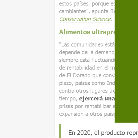
estos países, porque es arriesga
cambiantes", apunta Butler, tam
Conservation Science
.
Alimentos ultraprocesados
"Las comunidades están
a merc
depende de la demanda y del su
siempre está fluctuando", advier
de rentabilidad en el menor tiem
de El Dorado que conviene exprim
plazo, países como Indonesia o
contra otros lugares tropicales q
tiempo,
ejercerá una presión 
prisas por rentabilizar el negoc
expansión a otros países o el te
En 2020, el producto rep