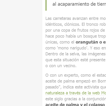
al acaparamiento de tier
Las carreteras avanzan entre mo
idénticos, clónicos. El tronco r
por una copa de frutos rojos de
hace poco había un bosque tropi
únicas, como el
orangután o e
como 'mono narigudo'. Y eso en l
Dentro de la selva, las imágene
que esta situación esté presente
o con un vecino.
O con un experto, como el estado
aceite de palma empezó en Borne
pasado", indica este activista q
naturaleza a través de la web 
este siglo gracias a la conjunci
aceite de palma y el colapso