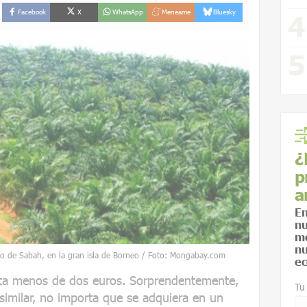
Facebook
X
WhatsApp
Meneame
Bluesky
¿
p
a
En
nu
me
nu
sio de Sabah, en la gran isla de Borneo / Foto: Mongabay.com
ec
esta menos de dos euros. Sorprendentemente,
Tu
 similar, no importa que se adquiera en un