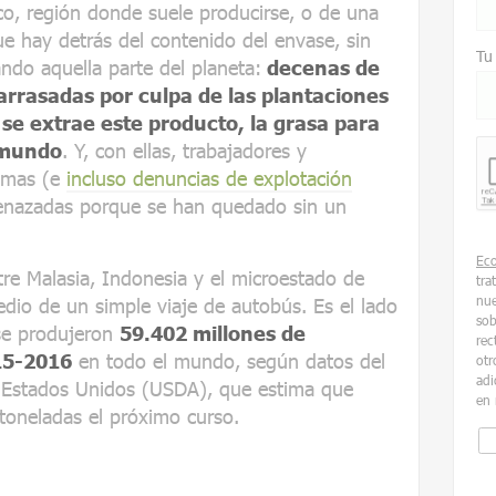
co, región donde suele producirse, o de una
e hay detrás del contenido del envase, sin
Tu
ndo aquella parte del planeta:
decenas de
arrasadas por culpa de las plantaciones
se extrae este producto, la grasa para
 mundo
. Y, con ellas, trabajadores y
simas (e
incluso denuncias de explotación
menazadas porque se han quedado sin un
Ec
ntre Malasia, Indonesia y el microestado de
tra
nue
dio de un simple viaje de autobús. Es el lado
sob
se produjeron
59.402 millones de
rec
015-2016
en todo el mundo, según datos del
otr
adi
 Estados Unidos (USDA), que estima que
en 
toneladas el próximo curso.