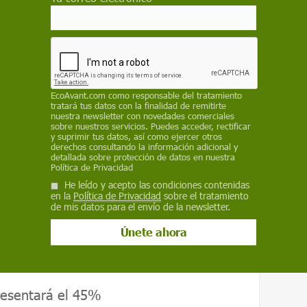
do invertir en un producto con los precios tan
bién fundador de la revista
Tropical
 y grasas 'trans'
EcoAvant.com
como responsable del tratamiento
ed del mercado
: como es un cultivo que
tratará tus datos con la finalidad de remitirte
rgimiento de otros que lo reemplacen,
nuestra newsletter con novedades comerciales
sobre nuestros servicios. Puedes acceder, rectificar
te. Así, las empresas intentar sacar el máximo
y suprimir tus datos, así como ejercer otros
derechos consultando la información adicional y
po posible. El aceite de palma es una suerte
detallada sobre protección de datos en nuestra
ir antes de que pierda su valor. "A largo
Política de Privacidad
 Malasia tendrán que defender su dominio
He leído y acepto las condiciones contenidas
en la
Política de Privacidad
sobre el tratamiento
ue comiencen a cultivarlo. Y eso, con el
de mis datos para el envío de la newsletter.
a la baja en los precios
", añade Butler. Las
io no sólo vienen dadas por su rápida
mor a la regulación de precios.
resentará el 45%