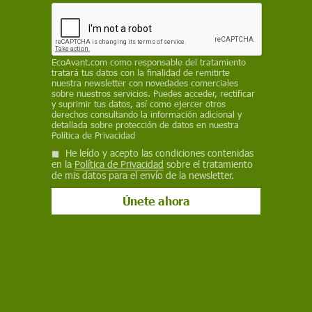
un peligro climático y de que la sequía, el calor
extremo y las olas de calor son la combinación
más extendida, con 296 millones de menores
afectados
EcoAvant.com
como responsable del tratamiento
tratará tus datos con la finalidad de remitirte
REDACCIÓN
nuestra newsletter con novedades comerciales
sobre nuestros servicios. Puedes acceder, rectificar
y suprimir tus datos, así como ejercer otros
17 de junio de 2026
derechos consultando la información adicional y
detallada sobre protección de datos en nuestra
Facebook
X
WhatsApp
Meneame
Seguir en
Política de Privacidad
He leído y acepto las condiciones contenidas
Bluesky
en la
Política de Privacidad
sobre el tratamiento
de mis datos para el envío de la newsletter.