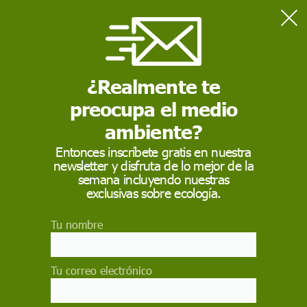
Home
Sostenibilidad
Hasta 1.100 millones de niñas y niños viven ya expuestos a
tres o más amenazas climáticas
¿Realmente te
preocupa el medio
SOSTENIBILIDAD
ambiente?
Hasta 1.100 millones
Entonces inscríbete gratis en nuestra
newsletter y disfruta de lo mejor de la
de niñas y niños viven
semana incluyendo nuestras
ya expuestos a tres o
exclusivas sobre ecología.
más amenazas
Tu nombre
climáticas
Tu correo electrónico
Un nuevo informe de UNICEF advierte de que
casi todos los niños del planeta sufren al menos