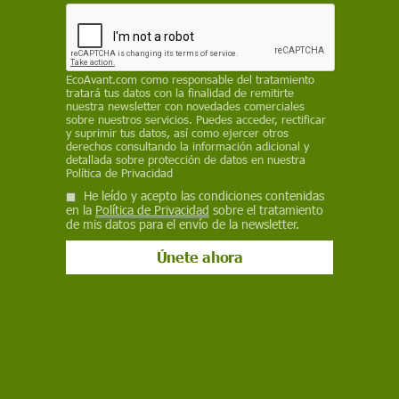
químicos, utilizados para proteger los cultivos de
plagas, pueden acumularse en los alimentos y
representar un riesgo para la salud humana y la
biodiversidad
EcoAvant.com
como responsable del tratamiento
tratará tus datos con la finalidad de remitirte
JESÚS SIMAL-GANDARA
,
UNIVERSIDADE DE VIGO
/
THE
nuestra newsletter con novedades comerciales
CONVERSATION
sobre nuestros servicios. Puedes acceder, rectificar
y suprimir tus datos, así como ejercer otros
derechos consultando la información adicional y
17 de diciembre de 2024
detallada sobre protección de datos en nuestra
Política de Privacidad
Facebook
X
WhatsApp
Meneame
Seguir en
He leído y acepto las condiciones contenidas
en la
Política de Privacidad
sobre el tratamiento
Bluesky
de mis datos para el envío de la newsletter.