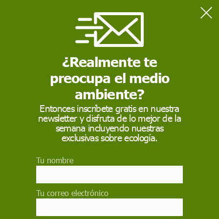
Home
Salud
¿Se analiza correctamente la presencia de pesticidas
en alimentos?
¿Realmente te
preocupa el medio
SALUD
ambiente?
¿Se analiza
Entonces inscríbete gratis en nuestra
newsletter y disfruta de lo mejor de la
correctamente la
semana incluyendo nuestras
presencia de
exclusivas sobre ecología.
pesticidas
Tu nombre
en alimentos?
Tu correo electrónico
La presencia de pesticidas en los alimentos es
una preocupación global. Estos compuestos