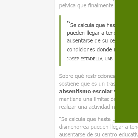
pélvica que finalmente se traduc
Se calcula que hasta un 15
pueden llegar a tener síntom
ausentarse de su centro educ
condiciones donde no pueden
JOSEP ESTADELLA, UAB
Sobre qué restricciones puede l
sostiene que es un trastorno de
absentismo escolar y laboral
mantiene una limitación importa
realizar una actividad normal.
“Se calcula que hasta
un 15 % d
dismenorrea pueden llegar a ten
ausentarse de su centro educati