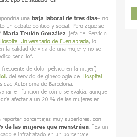
supondría una
baja laboral de tres días
– no
to un debate político y social. Pero ¿qué se
a?
María Teulón González
, jefa del Servicio
Hospital Universitario de Fuenlabrada
, lo
 en la calidad de vida de una mujer y no se
ico sencillo”.
 frecuente de dolor pélvico en la mujer”,
iol
, del servicio de ginecología del
Hospital
rsidad Autónoma de Barcelona.
ariar en función de cómo se evalúa, aunque
dría afectar a un 20 % de las mujeres en
 reportar porcentajes muy superiores, con
% de las mujeres que menstrúan
. “Es un
icado e infratratado en un porcentaje