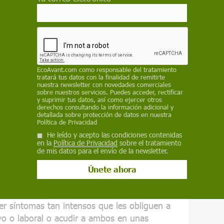
irá en dolor menstrual”, continúa.
 % de pacientes que tienen dolor menstrual
as tan intensos que les obliguen a
ativo o laboral o acudir a ambos en unas
EcoAvant.com
como responsable del tratamiento
tratará tus datos con la finalidad de remitirte
 tener el mismo rendimiento
nuestra newsletter con novedades comerciales
sobre nuestros servicios. Puedes acceder, rectificar
y suprimir tus datos, así como ejercer otros
derechos consultando la información adicional y
detallada sobre protección de datos en nuestra
legar a provocar este problema, Teulón
Política de Privacidad
 aparición frecuente y
causa de importante
He leído y acepto las condiciones contenidas
en la
Política de Privacidad
sobre el tratamiento
, si bien puntualiza que solo una parte
de mis datos para el envío de la newsletter.
nte de su calidad de vida que le impide
e pacientes
que tienen dolor menstrual o
er síntomas tan intensos que les obliguen a
vo o laboral o acudir a ambos en unas