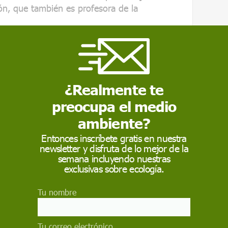
ón, que también es profesora de la
astorno
¿Realmente te
ra esta menstruación dolorosa, podemos
preocupa el medio
maria o secundaria
. “Mientras la secundaria
ambiente?
as reconocibles
Entonces inscríbete gratis en nuestra
 uterinos
o enfermedad inflamatoria pélvica,
newsletter y disfruta de lo mejor de la
contramos ningún trastorno subyacente”,
semana incluyendo nuestras
exclusivas sobre ecología.
lteración en la producción de unas sustancias
Tu nombre
oides
. De hecho, en cada ovulación y
mentos en estos productos. Y en aquellos
n sea mayor, provocará una mayor inflamación
Tu correo electrónico