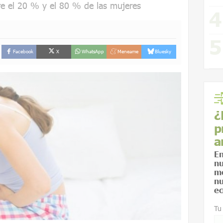
re el 20 % y el 80 % de las mujeres
Facebook
X
WhatsApp
Meneame
Bluesky
¿
p
a
En
nu
me
nu
ec
Tu