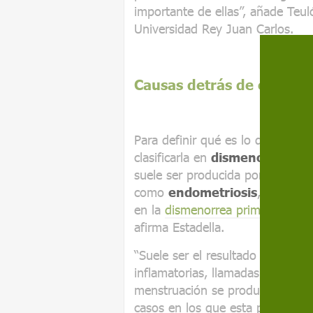
importante de ellas”, añade Teul
Universidad Rey Juan Carlos.
Causas detrás de este tr
Para definir qué es lo que gene
clasificarla en
dismenorrea pri
suele ser producida por patologí
como
endometriosis
,
miomas
en la
dismenorrea primaria
no en
afirma Estadella.
“Suele ser el resultado de una a
inflamatorias, llamadas
prostan
menstruación se producen incre
casos en los que esta producció