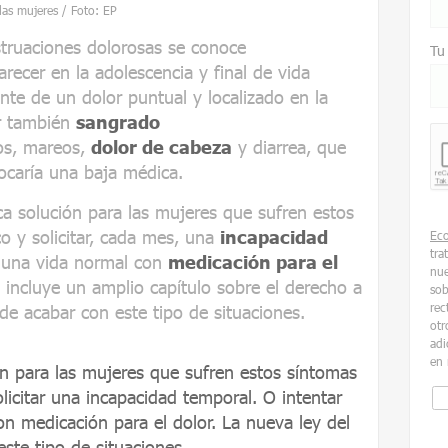
las mujeres / Foto: EP
truaciones dolorosas se conoce
Tu
arecer en la adolescencia y final de vida
nte de un dolor puntual y localizado en la
r también
sangrado
os, mareos,
dolor de cabeza
y diarrea, que
ocaría una baja médica.
ca solución para las mujeres que sufren estos
o y solicitar, cada mes, una
incapacidad
Ec
tra
r una vida normal con
medicación para el
nue
incluye un amplio capítulo sobre el derecho a
sob
rec
e acabar con este tipo de situaciones.
otr
adi
en 
ón para las mujeres que sufren estos síntomas
licitar una incapacidad temporal. O intentar
n medicación para el dolor. La nueva ley del
ste tipo de situaciones