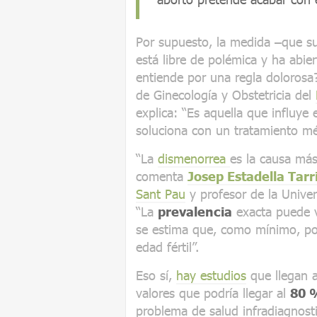
Por supuesto, la medida –que 
está libre de polémica y ha abier
entiende por una regla doloros
de Ginecología y Obstetricia del
explica: “Es aquella que influye
soluciona con un tratamiento méd
“La
dismenorrea
es la causa más
comenta
Josep Estadella Tarr
Sant Pau
y profesor de la Unive
“La
prevalencia
exacta puede v
se estima que, como mínimo, po
edad fértil”.
Eso sí,
hay estudios
que llegan a
valores que podría llegar al
80 
problema de salud infradiagnost