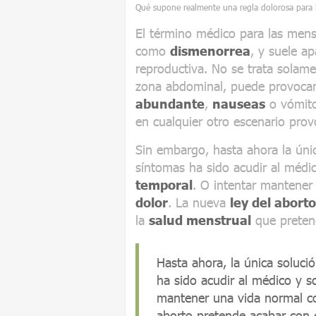
Qué supone realmente una regla dolorosa para 
El término médico para las mens
como
dismenorrea
, y suele ap
reproductiva. No se trata solame
zona abdominal, puede provoca
abundante
,
nauseas
o vómit
en cualquier otro escenario prov
Sin embargo, hasta ahora la úni
síntomas ha sido acudir al médic
temporal
. O intentar mantene
dolor
. La nueva
ley del aborto
la
salud menstrual
que pretend
Hasta ahora, la única soluci
ha sido acudir al médico y so
mantener una vida normal co
aborto pretende acabar con e