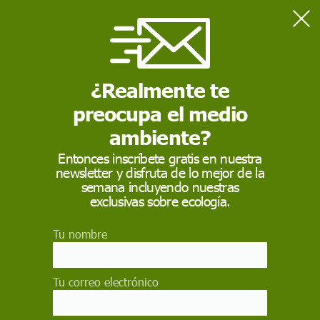
Home
Sostenibilidad
El planeta en el lavabo
¿Realmente te
preocupa el medio
SOSTENIBILIDAD
ambiente?
El planeta en el lavabo
Entonces inscríbete gratis en nuestra
newsletter y disfruta de lo mejor de la
Diversas iniciativas afrontan el problema de falta
semana incluyendo nuestras
de aseos adecuados en el mundo en desarrollo,
exclusivas sobre ecología.
que provoca la difusión de enfermedades y es
responsable de la mitad de las hospitalizaciones
Tu nombre
JOAQUIM M. PUJALS
19 de agosto de 2012
Tu correo electrónico
Facebook
X
WhatsApp
Meneame
Seguir en