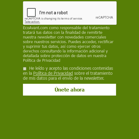
Bluesky
EcoAvant.com
como responsable del tratamiento
tratará tus datos con la finalidad de remitirte
nuestra newsletter con novedades comerciales
sobre nuestros servicios. Puedes acceder, rectificar
y suprimir tus datos, así como ejercer otros
derechos consultando la información adicional y
detallada sobre protección de datos en nuestra
Política de Privacidad
He leído y acepto las condiciones contenidas
en la
Política de Privacidad
sobre el tratamiento
Letrero de lavabos en Ladakh (India). / Foto: Nithid Sanbundit
de mis datos para el envío de la newsletter.
El futuro del planeta pasa también por el retrete.
La correcta eliminación de los residuos
fisiológicos humanos tiene una
enorme
incidencia en la salud
de las poblaciones y de
los ecosistemas en los que habitan. Incluso
existe un Día Mundial del Inodoro que se celebra
cada 19 de noviembre para concienciar sobre la