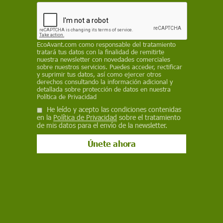
perjudiciales para la salud, incluido el cáncer
BRAD REISFELD
,
COLORADO STATE UNIVERSITY
/
THE
CONVERSATION
EcoAvant.com
como responsable del tratamiento
7 de febrero de 2023
tratará tus datos con la finalidad de remitirte
nuestra newsletter con novedades comerciales
sobre nuestros servicios. Puedes acceder, rectificar
Facebook
X
WhatsApp
Meneame
Seguir en
y suprimir tus datos, así como ejercer otros
Bluesky
derechos consultando la información adicional y
detallada sobre protección de datos en nuestra
Política de Privacidad
He leído y acepto las condiciones contenidas
en la
Política de Privacidad
sobre el tratamiento
de mis datos para el envío de la newsletter.
Símbolo de advertencia de sustancias químicas cancerígenas / Imagen:
Wikipedia
Las personas están
expuestas a numerosas