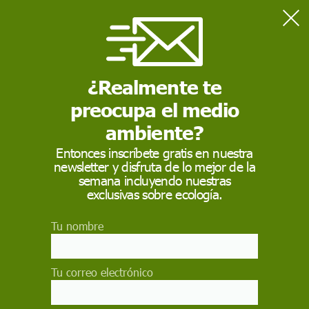
Home
Salud
Así determinan los científicos si una sustancia es cancerígena
¿Realmente te
preocupa el medio
SALUD
ambiente?
Así determinan los
Entonces inscríbete gratis en nuestra
científicos si una
newsletter y disfruta de lo mejor de la
semana incluyendo nuestras
sustancia
exclusivas sobre ecología.
es cancerígena
Tu nombre
Las personas estamos expuestas a numerosas
sustancias químicas a lo largo de su vida.
Tu correo electrónico
Desgraciadamente, la exposición a determinadas
sustancias químicas puede causar efectos