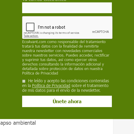
EcoAvant.com
como responsable del tratamiento
tratará tus datos con la finalidad de remitirte
 no existe / Greenpeace España
nuestra newsletter con novedades comerciales
sobre nuestros servicios. Puedes acceder, rectificar
y suprimir tus datos, así como ejercer otros
derechos consultando la información adicional y
detallada sobre protección de datos en nuestra
Política de Privacidad
drástica" de los niveles hídricos
, el
He leído y acepto las condiciones contenidas
dente y el contacto entre aves
en la
Política de Privacidad
sobre el tratamiento
ondiciones propicias para la transmisión de
de mis datos para el envío de la newsletter.
e equilibrio, las enfermedades emergen como
lapso ambiental