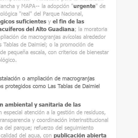
 Mancha y MAPA-- la adopción "
urgente
" de
lógica "real" del Parque Nacional,
gicos suficientes
y
el fin de las
 acuíferos del Alto Guadiana
; la moratoria
mpliación de macrogranjas avícolas alrededor
 Tablas de Daimiel; o la promoción de
de pequeña escala, con criterios de bienestar
ológico.
nstalación o ampliación de macrogranjas
ios protegidos como Las Tablas de Daimiel
ón ambiental y sanitaria de las
n especial atención a la gestión de residuos,
ansparencia y coordinación interinstitucional
ica del parque; refuerzo del seguimiento
y calidad del agua, con
publicación abierta