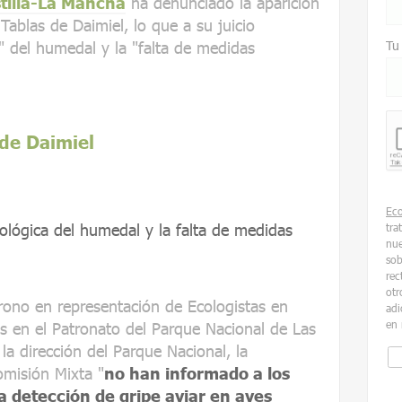
stilla-La Mancha
ha denunciado la aparición
Tablas de Daimiel, lo que a su juicio
a" del humedal y la "falta de medidas
Tu
 de Daimiel
Ec
cológica del humedal y la falta de medidas
tra
nue
sob
rec
otr
rono en representación de Ecologistas en
adi
en 
s en el Patronato del Parque Nacional de Las
la dirección del Parque Nacional, la
omisión Mixta "
no han informado a los
a detección de gripe aviar en aves