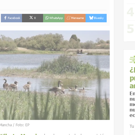
Facebook
X
WhatsApp
Meneame
Bluesky
¿
p
a
En
nu
me
nu
ec
a Mancha / Foto: EP
Tu