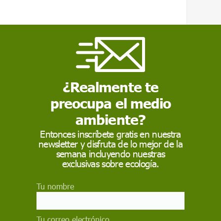
isodio "no puede tratarse como un hecho
ncia de años de desecación, sobreexplotación
rsidad".
¿Realmente te
preocupa el medio
ambiente?
Entonces inscríbete gratis en nuestra
newsletter y disfruta de lo mejor de la
semana incluyendo nuestras
exclusivas sobre ecología.
Tu nombre
Tu correo electrónico