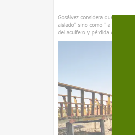
Gosálvez considera que este ep
aislado" sino como "la consecue
del acuífero y pérdida de biodive