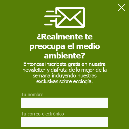
Home
humedales
¿Realmente te
HUMEDALES
preocupa el medio
Humedales son ecosistemas híbridos temporal o
constantemente inundados. Los pantanos, los manglares,
ambiente?
los esteros, las turberas, las marismas y las ciénagas son
humedales.
Entonces inscríbete gratis en nuestra
newsletter y disfruta de lo mejor de la
semana incluyendo nuestras
exclusivas sobre ecología.
Tu nombre
Tu correo electrónico