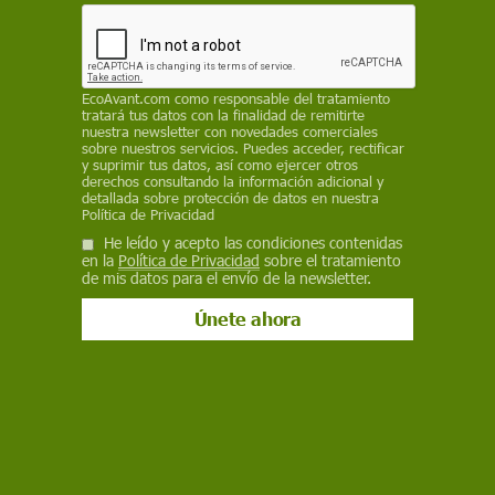
Medio Ambiente
La subida del mar acelera la pérdida
EcoAvant.com
como responsable del tratamiento
de manglares y marismas desde los
tratará tus datos con la finalidad de remitirte
nuestra newsletter con novedades comerciales
sobre nuestros servicios. Puedes acceder, rectificar
nueve milímetros anuales
y suprimir tus datos, así como ejercer otros
derechos consultando la información adicional y
Un estudio global identifica un umbral crítico de subida relativa
detallada sobre protección de datos en nuestra
del nivel del mar: cuando supera los nueve milímetros al año,
Política de Privacidad
la probabilidad de que se acelere la desaparición de los
He leído y acepto las condiciones contenidas
humedales costeros rebasa el 92 % y el ritmo de pérdida se
en la
Política de Privacidad
sobre el tratamiento
multiplica por ocho
de mis datos para el envío de la newsletter.