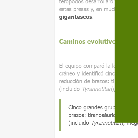
terópodos desarrollaron cráneos
estas presas y, en muchos casos
gigantescos
.
Caminos evolutivos distin
El equipo comparó la longitud de
cráneo y identificó cinco grand
reducción de brazos: tiranosáuri
(incluido
Tyrannotitan
), megalos
Cinco grandes grupos de di
brazos: tiranosáuridos, abel
(incluido
Tyrannotitan
), meg