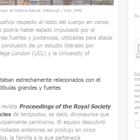
egie de Historia Natural, Pittsburgh / Foto: WMC
Tu
eños respecto al resto del cuerpo en varios
s podría haber estado impulsada por el
ás fuertes y poderosas, utilizadas para atacar
l conclusión de un estudio liderado por
llege London (UCL) y la University of
Ec
taban estrechamente relacionados con el
tra
nue
díbulas grandes y fuertes
sob
rec
otr
 revista
Proceedings of the Royal Society
adi
cies
de terópodos, es decir, dinosaurios que
en 
ncipalmente carnívoros. El equipo descubrió
emidades anteriores se produjo en cinco
dos, la familia a la que pertenecía