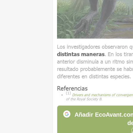
Los investigadores observaron 
distintas maneras
. En los tir
anterior disminuía a un ritmo si
resultado probablemente se habrí
diferentes en distintas especies.
Referencias
(1)
Drivers and mechanisms of convergent
of the Royal Society B.
Añadir EcoAvant.com
de