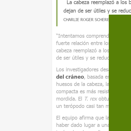
La cabeza reemplazó a los 
dejan de ser útiles y se red
CHARLIE ROGER SCHERER, líder del e
“Intentamos comprender qué im
fuerte relación entre los brazos
cabeza reemplazó a los brazos
de ser útiles y se reducen de ta
Los investigadores desarrollaro
del cráneo
, basada en factores
huesos de la cabeza, las
dimens
compacta es más resistente que 
mordida. El
T. rex
obtuvo la pun
un terópodo casi tan masivo co
El equipo afirma que la presenc
haber dado lugar a una "carrera 