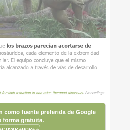
que
los brazos parecían acortarse de
anosáuridos, cada elemento de la extremidad
milar. El equipo concluye que el mismo
a alcanzado a través de vías de desarrollo
 forelimb reduction in non-avian theropod dinosaurs
.
Proceedings
 como fuente preferida de Google
 forma gratuita.
ACTIVAR AHORA