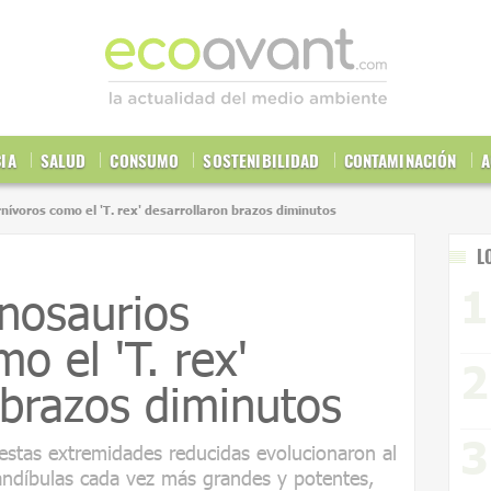
CIA
SALUD
CONSUMO
SOSTENIBILIDAD
CONTAMINACIÓN
A
rnívoros como el 'T. rex' desarrollaron brazos diminutos
L
inosaurios
o el 'T. rex'
 brazos diminutos
stas extremidades reducidas evolucionaron al
díbulas cada vez más grandes y potentes,