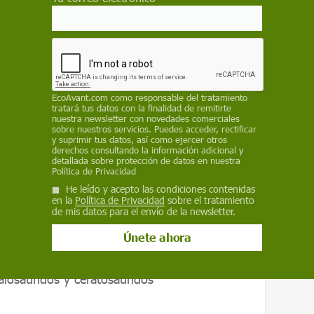
 y mandíbulas fuertes para someter mejor a
, alcanzaron ellos mismos
tamaños
tos
EcoAvant.com
como responsable del tratamiento
tratará tus datos con la finalidad de remitirte
nuestra newsletter con novedades comerciales
sobre nuestros servicios. Puedes acceder, rectificar
y suprimir tus datos, así como ejercer otros
 las extremidades anteriores con la del
derechos consultando la información adicional y
detallada sobre protección de datos en nuestra
es grupos de dinosaurios con una marcada
Política de Privacidad
dos, abelisáuridos, carcharodontosáuridos
He leído y acepto las condiciones contenidas
áuridos y ceratosáuridos.
en la
Política de Privacidad
sobre el tratamiento
de mis datos para el envío de la newsletter.
nosaurios con una marcada reducción de
isáuridos, carcharodontosáuridos
alosáuridos y ceratosáuridos