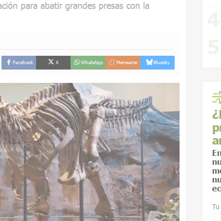
ión para abatir grandes presas con la
Facebook
X
WhatsApp
Meneame
Bluesky
¿
p
a
En
nu
me
nu
ec
Tu