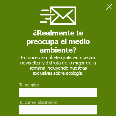
Home
Naturaleza
Los osos adaptan su dieta a cambios climáticos globales
¿Realmente te
preocupa el medio
NATURALEZA
ambiente?
Los osos adaptan su
Entonces inscríbete gratis en nuestra
dieta a cambios
newsletter y disfruta de lo mejor de la
semana incluyendo nuestras
climáticos globales
exclusivas sobre ecología.
El estudio sugiere que el cambio en el rol que
Tu nombre
desempeñan los grandes omnívoros podría
fortalecer la resiliencia de los ecosistemas frente
a los cambios ambientales globales
Tu correo electrónico
CSIC