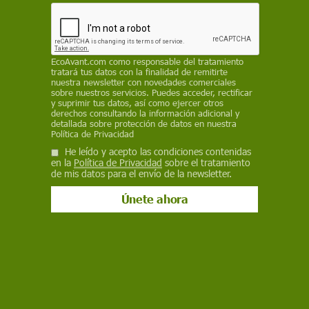
15 de diciembre de 2025
Facebook
X
WhatsApp
Meneame
Seguir en
Bluesky
EcoAvant.com
como responsable del tratamiento
tratará tus datos con la finalidad de remitirte
nuestra newsletter con novedades comerciales
sobre nuestros servicios. Puedes acceder, rectificar
y suprimir tus datos, así como ejercer otros
derechos consultando la información adicional y
detallada sobre protección de datos en nuestra
Política de Privacidad
He leído y acepto las condiciones contenidas
en la
Política de Privacidad
sobre el tratamiento
de mis datos para el envío de la newsletter.
Los osos pueden tener una dieta muy diversa / Foto: PB
Los osos son verdaderos omnívoros y su
flexibilidad en la dieta les ha permitido subsistir
con éxito en una amplia variedad de hábitats.
Ahora, una investigación internacional liderada