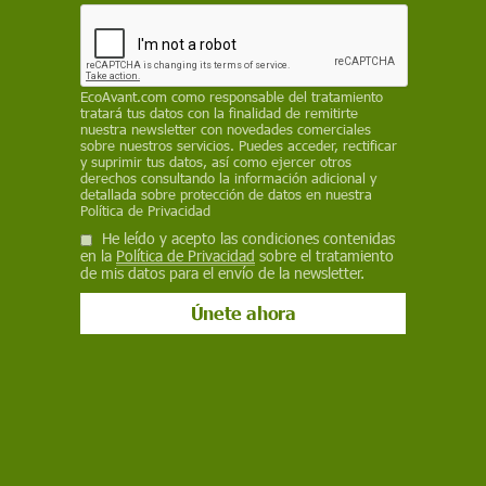
SEO/BirdLife presenta el informe 'Humedales
ante un futuro incierto. Análisis sobre el estado
de conservación de las zonas húmedas en
España'
EcoAvant.com
como responsable del tratamiento
REDACCIÓN / EP
tratará tus datos con la finalidad de remitirte
nuestra newsletter con novedades comerciales
sobre nuestros servicios. Puedes acceder, rectificar
3 de febrero de 2025
y suprimir tus datos, así como ejercer otros
derechos consultando la información adicional y
detallada sobre protección de datos en nuestra
Facebook
X
WhatsApp
Meneame
Seguir en
Política de Privacidad
Bluesky
He leído y acepto las condiciones contenidas
en la
Política de Privacidad
sobre el tratamiento
de mis datos para el envío de la newsletter.
Humedales ante un futuro incierto / Foto: SEO/BirdLife