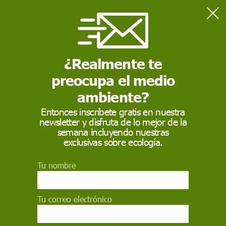
Home
Naturaleza
El 76% de los humedales presentan un estado de conservación
desfavorable en España
¿Realmente te
preocupa el medio
NATURALEZA
ambiente?
El 76% de los
Entonces inscríbete gratis en nuestra
newsletter y disfruta de lo mejor de la
humedales presentan
semana incluyendo nuestras
un estado de
exclusivas sobre ecología.
conservación
Tu nombre
desfavorable en
España
Tu correo electrónico