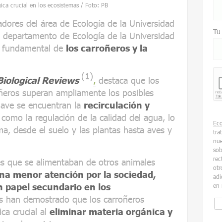
ca crucial en los ecosistemas / Foto: PB
adores del área de Ecología de la Universidad
Tu
 departamento de Ecología de la Universidad
ia fundamental de
los carroñeros y la
(1)
Biological Reviews
,
destaca que los
oñeros superan ampliamente los posibles
clave se encuentran la
recirculación y
í como la regulación de la calidad del agua, lo
Ec
ma, desde el suelo y las plantas hasta aves y
tra
nue
sob
rec
es que se alimentaban de otros animales
otr
una menor atención por la sociedad,
adi
n papel secundario en los
en 
es han demostrado que los carroñeros
ca crucial al
eliminar materia orgánica y