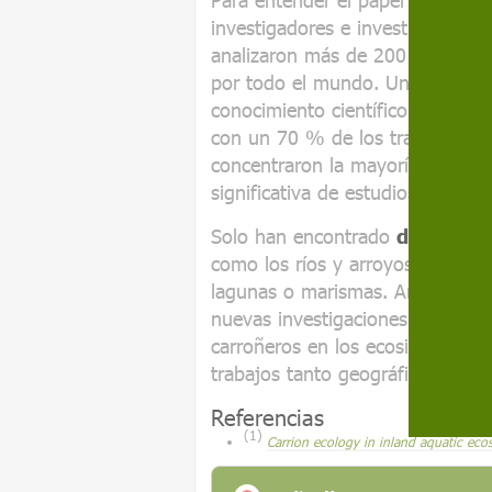
investigadores e investigadoras
analizaron más de 200 artículos 
por todo el mundo. Una de las co
conocimiento científico no es e
con un 70 % de los trabajos ci
concentraron la mayoría de las i
significativa de estudios en otr
Solo han encontrado
diferenci
como los ríos y arroyos, reciben
lagunas o marismas. Ambos resul
nuevas investigaciones para com
carroñeros en los ecosistemas acu
trabajos tanto geográficamente 
Referencias
(1)
Carrion ecology in inland aquatic eco