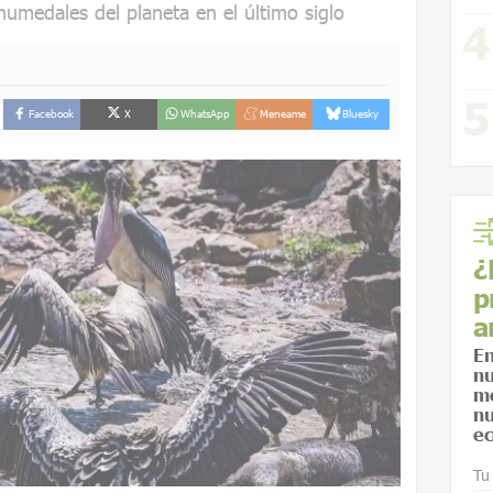
humedales del planeta en el último siglo
Facebook
X
WhatsApp
Meneame
Bluesky
¿
p
a
En
nu
me
nu
ec
Tu