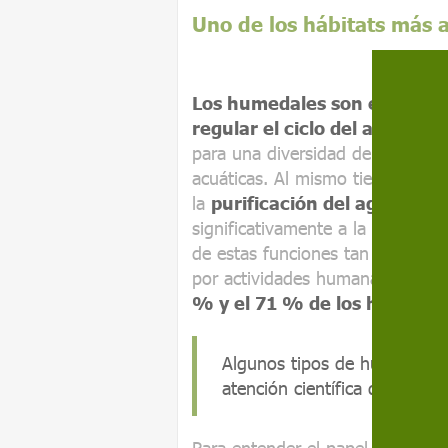
Uno de los hábitats más
Los humedales son ecosistem
regular el ciclo del agua y 
para una diversidad de especies,
acuáticas. Al mismo tiempo, pre
la
purificación del agua o la
significativamente a la salud de
de estas funciones tan importa
por actividades humanas:
se es
% y el 71 % de los humedales
Algunos tipos de humedales,
atención científica que lago
Para entender el papel que cump