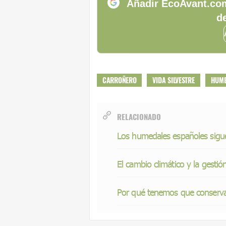
Añadir EcoAvant.com
de
CARROÑERO
VIDA SILVESTRE
HUME
RELACIONADO
Los humedales españoles sigu
El cambio climático y la gesti
Por qué tenemos que conserv