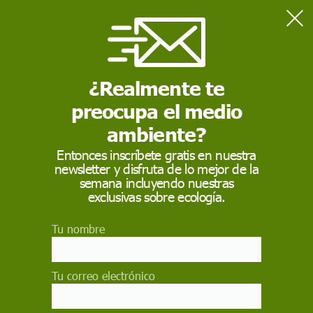
Home
Medio Ambiente
Millones de edificios del Sur Global en riesgo por la subida del
mar
¿Realmente te
preocupa el medio
MEDIO AMBIENTE
ambiente?
Millones de edificios
Entonces inscríbete gratis en nuestra
newsletter y disfruta de lo mejor de la
del Sur Global en
semana incluyendo nuestras
riesgo por la subida
exclusivas sobre ecología.
del mar
Tu nombre
El aumento del nivel del mar podría poner en
riesgo de inundaciones periódicas a más de 100
Tu correo electrónico
millones de edificios en el Sur Global si no se
frenan pronto las emisiones de combustibles