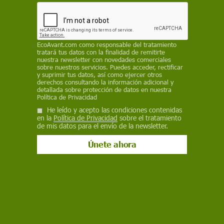
fósiles
REDACCIÓN / EP
EcoAvant.com
como responsable del tratamiento
7 de octubre de 2025
tratará tus datos con la finalidad de remitirte
nuestra newsletter con novedades comerciales
Facebook
X
WhatsApp
Meneame
Seguir en
sobre nuestros servicios. Puedes acceder, rectificar
y suprimir tus datos, así como ejercer otros
Bluesky
derechos consultando la información adicional y
detallada sobre protección de datos en nuestra
Política de Privacidad
He leído y acepto las condiciones contenidas
en la
Política de Privacidad
sobre el tratamiento
de mis datos para el envío de la newsletter.
Riesgo de inundaciones periódicas por el aumento del nivel del mar /
Foto: EP
El aumento del nivel del mar podría poner en