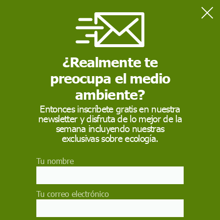
Home
Medio Ambiente
Más de 2,7 millones de personas viven en zonas inundables
pero se sigue construyendo en ellas
¿Realmente te
preocupa el medio
MEDIO AMBIENTE
ambiente?
Más de 2,7 millones de
Entonces inscríbete gratis en nuestra
newsletter y disfruta de lo mejor de la
personas viven en
semana incluyendo nuestras
zonas inundables pero
exclusivas sobre ecología.
se sigue construyendo
Tu nombre
en ellas
Tu correo electrónico
Último informe de Greenpeace: 'Danas,
inundaciones y cambio climático: aprender de los