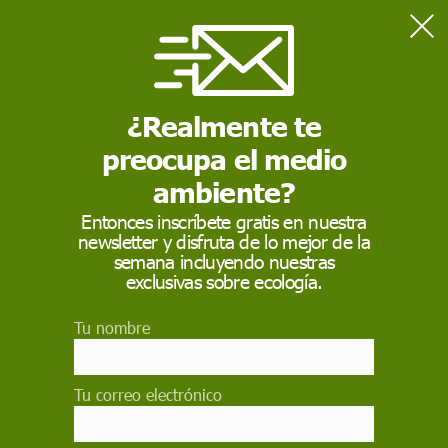
Home
Medio Ambiente
El Gobierno avisa de que "el cambio climático ya es una
realidad que mata, que empobrece"
¿Realmente te
preocupa el medio
MEDIO AMBIENTE
ambiente?
El Gobierno avisa de
Entonces inscríbete gratis en nuestra
newsletter y disfruta de lo mejor de la
que "el cambio
semana incluyendo nuestras
climático ya es una
exclusivas sobre ecología.
realidad que mata,
Tu nombre
que empobrece"
Tu correo electrónico
"El cambio climático ya no es una amenaza a
futuro: es una realidad que mata, que