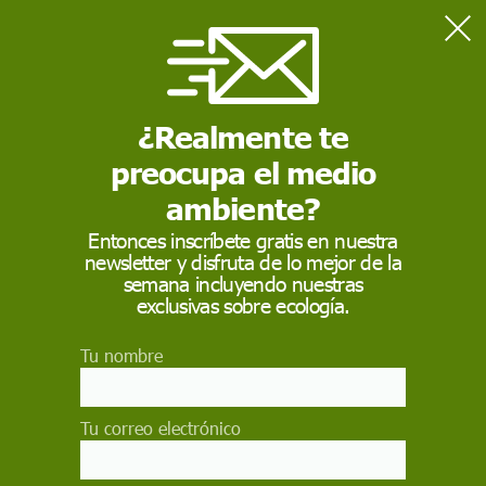
Home
Contaminación
Reducir el metano global ahorraría 860.000 millones de euros
anuales
¿Realmente te
preocupa el medio
CONTAMINACIÓN
ambiente?
Reducir el metano
Entonces inscríbete gratis en nuestra
newsletter y disfruta de lo mejor de la
global ahorraría
semana incluyendo nuestras
860.000 millones de
exclusivas sobre ecología.
euros anuales
Tu nombre
El metano es un gas de efecto invernadero
potente, y sus emisiones generan grandes costos
Tu correo electrónico
económicos. Reducirlas a nivel global es factible,
puede evitar daños al clima y resulta