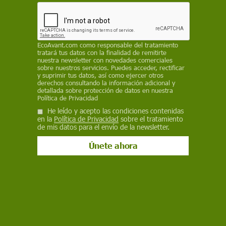
económicamente rentable
REDACCIÓN /EP
EcoAvant.com
como responsable del tratamiento
3 de noviembre de 2025
tratará tus datos con la finalidad de remitirte
nuestra newsletter con novedades comerciales
Facebook
X
WhatsApp
Meneame
Seguir en
sobre nuestros servicios. Puedes acceder, rectificar
y suprimir tus datos, así como ejercer otros
Bluesky
derechos consultando la información adicional y
detallada sobre protección de datos en nuestra
Política de Privacidad
He leído y acepto las condiciones contenidas
en la
Política de Privacidad
sobre el tratamiento
de mis datos para el envío de la newsletter.
Reducir el metano a nivel mundial / Foto: PB
El metano es un
gas de efecto invernadero