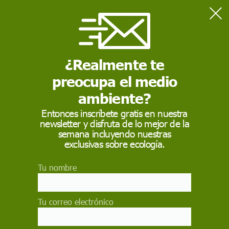
Home
Contaminación
Miles de personas se movilizan en Sanlúcar contra vertidos
mineros al Guadalquivir
¿Realmente te
preocupa el medio
CONTAMINACIÓN
ambiente?
Miles de personas se
Entonces inscríbete gratis en nuestra
newsletter y disfruta de lo mejor de la
movilizan en Sanlúcar
semana incluyendo nuestras
contra vertidos
exclusivas sobre ecología.
mineros al
Tu nombre
Guadalquivir
Tu correo electrónico
Manifiestan en Sanlúcar de Barrameda contra los
proyectos de reapertura de Mina Los Frailes y