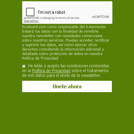
Cobre Las Cruces, que prevén nuevos vertidos al
Guadalquivir con metales pesados y posibles
impactos sobre el estuario, Doñana, la pesca y la
agricultura
EcoAvant.com
como responsable del tratamiento
tratará tus datos con la finalidad de remitirte
REDACCIÓN
nuestra newsletter con novedades comerciales
sobre nuestros servicios. Puedes acceder, rectificar
y suprimir tus datos, así como ejercer otros
11 de mayo de 2026
derechos consultando la información adicional y
detallada sobre protección de datos en nuestra
Facebook
X
WhatsApp
Meneame
Seguir en
Política de Privacidad
He leído y acepto las condiciones contenidas
Bluesky
en la
Política de Privacidad
sobre el tratamiento
de mis datos para el envío de la newsletter.