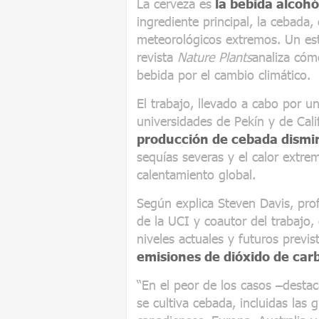
La cerveza es
la bebida alcoh
ingrediente principal, la cebada
meteorológicos extremos. Un est
revista
Nature Plants
analiza cóm
bebida por el cambio climático.
El trabajo, llevado a cabo por un
universidades de Pekín y de Cali
producción de cebada dismi
sequías severas y el calor extre
calentamiento global.
Según explica Steven Davis, prof
de la UCI y coautor del trabajo
niveles actuales y futuros previ
emisiones de dióxido de car
“En el peor de los casos –desta
se cultiva cebada, incluidas las 