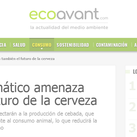
CIA
SALUD
CONSUMO
SOSTENIBILIDAD
CONTAMINACIÓN
A
 también el futuro de la cerveza
L
imático amenaza
turo de la cerveza
fectarán a la producción de cebada, que
te al consumo animal, lo que reducirá la
ho