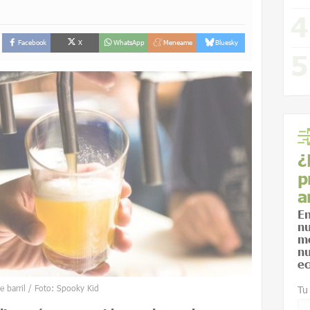
Facebook
X
WhatsApp
Meneame
Bluesky
¿
p
a
En
nu
me
nu
ec
e barril / Foto: Spooky Kid
Tu