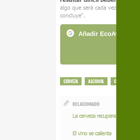
algo que será cada vez más comú
concluye".
Añadir EcoAvant.com
de
CERVEZA
ALCOHOL
CAMBIO CLIMÁ
RELACIONADO
La cerveza recupera su diversi
El vino se calienta