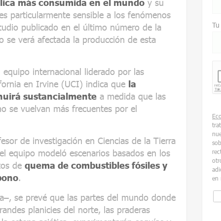
ólica más consumida en el mundo
y su
, es particularmente sensible a los fenómenos
Tu
udio publicado en el último número de la
o se verá afectada la producción de esta
 equipo internacional liderado por las
fornia en Irvine (UCI) indica que
la
nuirá sustancialmente
a medida que las
mo se vuelvan más frecuentes por el
Ec
tra
nue
esor de investigación en Ciencias de la Tierra
sob
, el equipo modeló escenarios basados en los
rec
otr
stos de
quema de combustibles fósiles y
adi
bono
.
en 
ca–, se prevé que las partes del mundo donde
grandes planicies del norte, las praderas