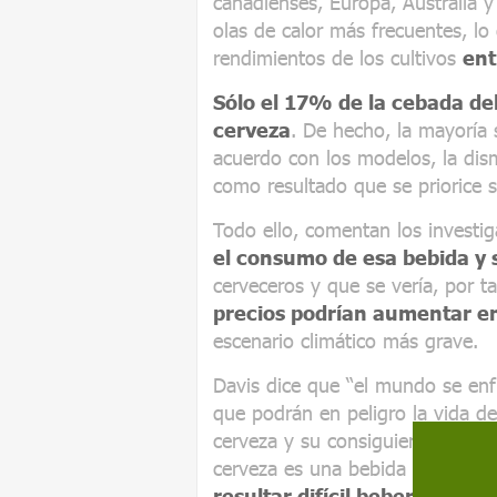
canadienses, Europa, Australia y
olas de calor más frecuentes, l
rendimientos de los cultivos
ent
Sólo el 17% de la cebada del
cerveza
. De hecho, la mayoría
acuerdo con los modelos, la dis
como resultado que se priorice 
Todo ello, comentan los investig
el consumo de esa bebida y
cerveceros y que se vería, por t
precios podrían aumentar 
escenario climático más grave.
Davis dice que “el mundo se enf
que podrán en peligro la vida d
cerveza y su consiguiente encare
cerveza es una bebida muy popu
resultar difícil beberse una 