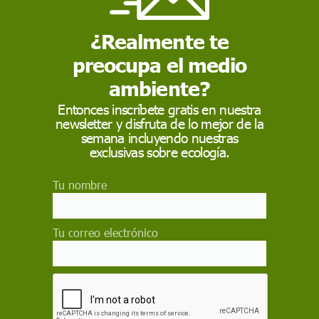
n, simplemente añade insulto al agravio”,
¿Realmente te
preocupa el medio
 como fuente preferida de Google
ambiente?
 forma gratuita.
Entonces inscríbete gratis en nuestra
ACTIVAR AHORA
newsletter y disfruta de lo mejor de la
semana incluyendo nuestras
exclusivas sobre ecología.
TICO
Tu nombre
Tu correo electrónico
dad