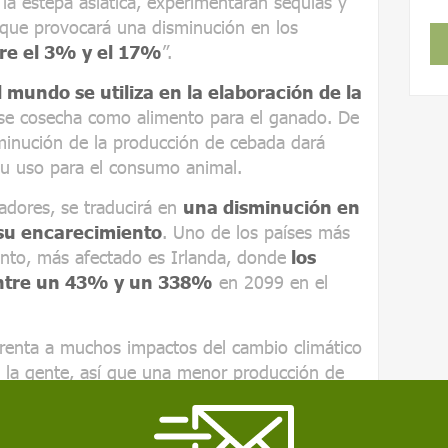
 la estepa asiática, experimentarán sequías y
o que provocará una disminución en los
re el 3% y el 17%
”.
 mundo se utiliza en la elaboración de la
 se cosecha como alimento para el ganado. De
minución de la producción de cebada dará
su uso para el consumo animal.
adores, se traducirá en
una disminución en
 su encarecimiento
. Uno de los países más
anto, más afectado es Irlanda, donde
los
entre un 43% y un 338%
en 2099 en el
renta a muchos impactos del cambio climático
e la gente, así que una menor producción de
cimiento pueden parecer triviales. Pero la
lar en el mundo y el hecho de que
pueda
pinta fresca al final de un día caluroso
,