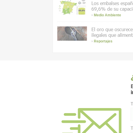
Los embalses españo
69,6% de su capac
Medio Ambiente
El oro que oscurece 
ilegales que aliment
Reportajes
E
T
T