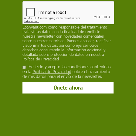
permitido a largo plazo la reparación casi
completa y funcional de sus extremidades. Los
resultados abren la puerta hacia nuevas
investigaciones, esta vez, en mamíferos
EcoAvant.com
como responsable del tratamiento
tratará tus datos con la finalidad de remitirte
SINC
nuestra newsletter con novedades comerciales
sobre nuestros servicios. Puedes acceder, rectificar
y suprimir tus datos, así como ejercer otros
28 de enero de 2022
derechos consultando la información adicional y
detallada sobre protección de datos en nuestra
Política de Privacidad
Facebook
X
WhatsApp
Meneame
Seguir en
He leído y acepto las condiciones contenidas
Bluesky
en la
Política de Privacidad
sobre el tratamiento
de mis datos para el envío de la newsletter.