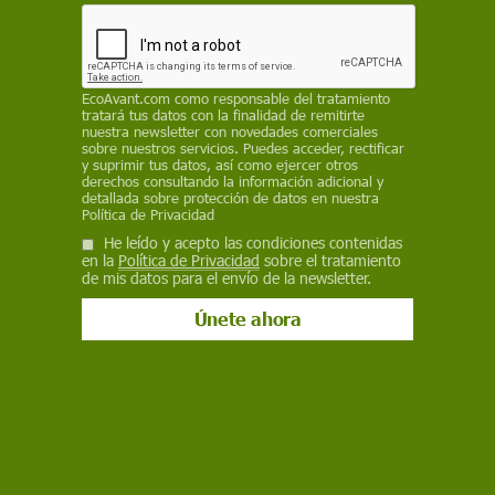
The age of stupid
(en español,
La era de la estupidez
) es una película
dirigida por Franny Armstrong (directora de McLibel) y por John Battsek
(productor de One Day in September). Trata sobre el calentamiento
global antropogénico a través de un drama con elementos documentales
y algunos dibujos humorísticos, como hizo Michael Moore en
Bowling for
Columbine
. El actor Pete Postlethwaite hace el papel de un anciano que
EcoAvant.com
como responsable del tratamiento
habita el mundo arruinado del año 2055. Observa los reportajes del
tratará tus datos con la finalidad de remitirte
daño causado por nuestras acciones y se plantea la pregunta: ¿Por qué
nuestra newsletter con novedades comerciales
sobre nuestros servicios. Puedes acceder, rectificar
no haber hecho nada para evitarlo?
y suprimir tus datos, así como ejercer otros
derechos consultando la información adicional y
detallada sobre protección de datos en nuestra
BUSCAR VÍDEO
Política de Privacidad
He leído y acepto las condiciones contenidas
Por tema
en la
Política de Privacidad
sobre el tratamiento
de mis datos para el envío de la newsletter.
DESTACADOS
Entrevista a
Toro de
Alba Flores
Desierto de
Manifiesto
Elena
Júbilo de
se une a
Atacama
de los