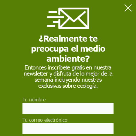
Home
SECCIONES
Destacados
¿De dónde viene el pescado destinado al consumo?
ECOAVANT TV
¿Realmente te
preocupa el medio
ambiente?
Entonces inscríbete gratis en nuestra
newsletter y disfruta de lo mejor de la
semana incluyendo nuestras
exclusivas sobre ecología.
Tu nombre
Tu correo electrónico
¿De dónde viene el pescado
destinado al consumo?