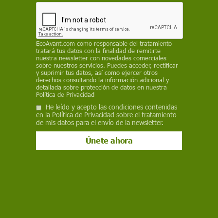
Por primera vez, los consumidores tendrán acceso a las prácticas más
comunes en la cría de pescado en España. Imágenes con cámara
oculta grabadas en España sobre el maltrato a los peces de piscifactoría.
EcoAvant.com
como responsable del tratamiento
tratará tus datos con la finalidad de remitirte
BUSCAR VÍDEO
nuestra newsletter con novedades comerciales
sobre nuestros servicios. Puedes acceder, rectificar
y suprimir tus datos, así como ejercer otros
Por tema
derechos consultando la información adicional y
detallada sobre protección de datos en nuestra
Política de Privacidad
He leído y acepto las condiciones contenidas
en la
Política de Privacidad
sobre el tratamiento
de mis datos para el envío de la newsletter.
DESTACADOS
Entrevista a
Toro de
Alba Flores
Desierto de
Manifiesto
Elena
Júbilo de
se une a
Atacama
de los
Villalobos de
Medinaceli
Greenpeace
invadido
pueblos de
la OMS.
2022
para
por ropa
la España
Salud y
denunciar la
usada
vaciada en
cambio
situación en
Yo Paro Por