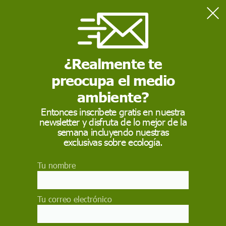
Home
SECCIONES
Destacados
Desierto de Atacama invadido por ropa usada
ECOAVANT TV
¿Realmente te
preocupa el medio
ambiente?
Entonces inscríbete gratis en nuestra
newsletter y disfruta de lo mejor de la
semana incluyendo nuestras
exclusivas sobre ecología.
Tu nombre
Tu correo electrónico
Desierto de Atacama invadido por
ropa usada