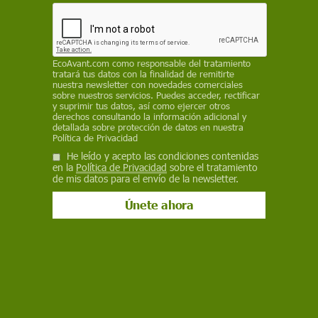
El desierto de Atacama en Chile es el lugar más seco del mundo. Aquí
solo hay arena, viento y… ¡¿ropa vieja?! Montañas de ropa desechada
hasta donde alcanza la vista
EcoAvant.com
como responsable del tratamiento
tratará tus datos con la finalidad de remitirte
BUSCAR VÍDEO
nuestra newsletter con novedades comerciales
sobre nuestros servicios. Puedes acceder, rectificar
y suprimir tus datos, así como ejercer otros
Por tema
derechos consultando la información adicional y
detallada sobre protección de datos en nuestra
Política de Privacidad
He leído y acepto las condiciones contenidas
en la
Política de Privacidad
sobre el tratamiento
de mis datos para el envío de la newsletter.
DESTACADOS
Entrevista a
Toro de
Alba Flores
Desierto de
Manifiesto
Elena
Júbilo de
se une a
Atacama
de los
Villalobos de
Medinaceli
Greenpeace
invadido
pueblos de
la OMS.
2022
para
por ropa
la España
Salud y
denunciar la
usada
vaciada en
cambio
situación en
Yo Paro Por