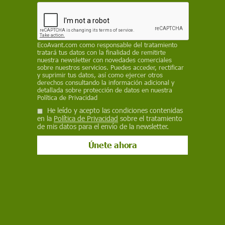
El árbol de la vida es una metáfora para mostrar la evolución de la vida
y describe los parentescos entre los organismos, tanto vivos como
extintos. Este video de @CsicLifehub explica cómo se investiga la
evolución y diversidad de la vida para reconstruir este árbol genealógico.
EcoAvant.com
como responsable del tratamiento
tratará tus datos con la finalidad de remitirte
BUSCAR VÍDEO
nuestra newsletter con novedades comerciales
sobre nuestros servicios. Puedes acceder, rectificar
Por tema
y suprimir tus datos, así como ejercer otros
derechos consultando la información adicional y
detallada sobre protección de datos en nuestra
Política de Privacidad
He leído y acepto las condiciones contenidas
en la
Política de Privacidad
sobre el tratamiento
de mis datos para el envío de la newsletter.
DESTACADOS
Entrevista a
Toro de
Alba Flores
Desierto de
Manifiesto
Elena
Júbilo de
se une a
Atacama
de los
Villalobos de
Medinaceli
Greenpeace
invadido
pueblos de
la OMS.
2022
para
por ropa
la España
Salud y
denunciar la
usada
vaciada en
cambio
situación en
Yo Paro Por
climático.
Doñana
mi Pueblo