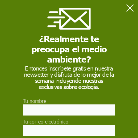
Home
SECCIONES
Cortos y animación
CSIC Life Hub: El árbol de la vida
ECOAVANT TV
¿Realmente te
preocupa el medio
ambiente?
Entonces inscríbete gratis en nuestra
newsletter y disfruta de lo mejor de la
semana incluyendo nuestras
exclusivas sobre ecología.
Tu nombre
Tu correo electrónico
CSIC Life Hub: El árbol de la vida