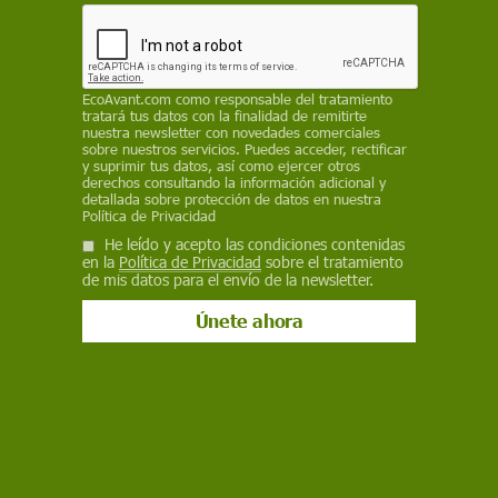
#NoMoreMatildas
​ es una campaña de la Asociación de Mujeres
Investigadoras y Tecnólogas que busca denunciar las consecuencias del
Efecto Matilda. Una idea de Gettingbetter con la colaboración de
Dospassos que busca recuperar referentes científicos para inspirar y
EcoAvant.com
como responsable del tratamiento
fomentar la vocación científica en niñas y adolescentes.
tratará tus datos con la finalidad de remitirte
nuestra newsletter con novedades comerciales
sobre nuestros servicios. Puedes acceder, rectificar
BUSCAR VÍDEO
y suprimir tus datos, así como ejercer otros
derechos consultando la información adicional y
detallada sobre protección de datos en nuestra
Por tema
Política de Privacidad
He leído y acepto las condiciones contenidas
en la
Política de Privacidad
sobre el tratamiento
de mis datos para el envío de la newsletter.
DESTACADOS
Entrevista a
Toro de
Alba Flores
Desierto de
Manifiesto
Elena
Júbilo de
se une a
Atacama
de los
Villalobos de
Medinaceli
Greenpeace
invadido
pueblos de
la OMS.
2022
para
por ropa
la España