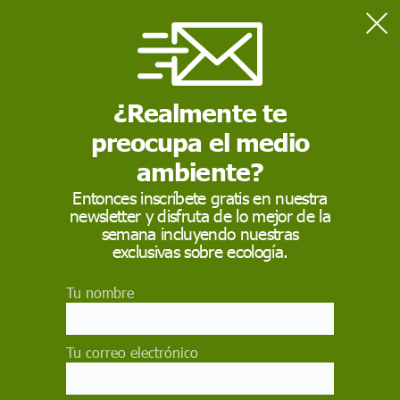
Home
VideoHome
No more Matildas - #NoMoreMatildas
ECOAVANT TV
¿Realmente te
preocupa el medio
ambiente?
Entonces inscríbete gratis en nuestra
newsletter y disfruta de lo mejor de la
semana incluyendo nuestras
exclusivas sobre ecología.
Tu nombre
Tu correo electrónico
No more Matildas -
#NoMoreMatildas