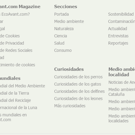
ant.com Magazine
Secciones
s EcoAvant.com?
Portada
Sostenibilidad
ar
Medio ambiente
Contaminació
gal
Naturaleza
Actualidad
 de Cookies
Ciencia
Entrevistas
 de Privacidad
Salud
Reportajes
 de Redes Sociales
Consumo
dad
imiento de cookies
Curiosidades
Medio ambi
localidad
Curiosidades de los perros
mundiales
Noticias de An
Curiosidades de los gatos
dial del Medio Ambiente
Medio ambien
Curiosidades de los delfines
ial de la Tierra
Cataluña
Curiosidades de los leones
ial del Reciclaje
Medio ambien
Más curiosidades
ernacional de la Luna
Medio ambient
s mundiales en
Medio ambient
nt.com
localidades