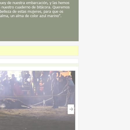
uey de nuestra embarcación, y las hemos
en nuestro cuaderno de bitácora. Queremos
 belleza de estas mujeres, para que os
alma, un alma de color azul marino".