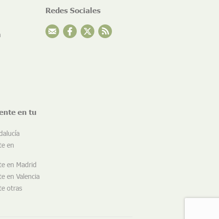
Redes Sociales
n
ente en tu
dalucía
te en
te en Madrid
e en Valencia
e otras