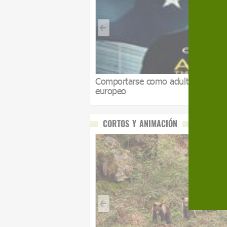
Comportarse como adultos: mi batal
europeo
CORTOS Y ANIMACIÓN