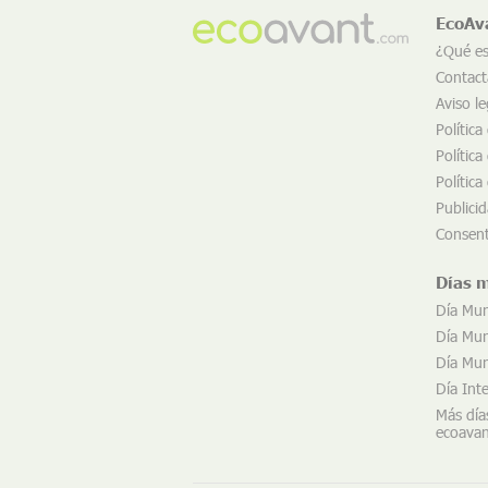
EcoAv
¿Qué e
Contact
Aviso le
Política
Política
Política
Publici
Consent
Días 
Día Mun
Día Mund
Día Mund
Día Int
Más día
ecoava