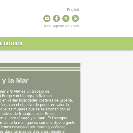
English
8 de Agosto de 2026
ACTUALIDAD
 y la Mar
jer y la Mar
es un trabajo de
a Prego y del fotógrafo Raimon
o en varias localidades costeras de España,
años, con el objetivo de poner en valor la
aquellas mujeres que se relacionan con el
motivos de trabajo u ocio. Ernest
 el libro El viejo y el mar… “Él siempre
r como la mar, que es como le dice la gente
 "Hemos navegado por mares y océanos,
s durante más de diez años, desde el