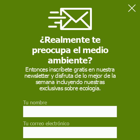
Home
SECCIONES
Destacados
Enfermamos por un sistema alimentario industrial insostenible
/ Fernando Valladares
¿Realmente te
ECOAVANT TV
preocupa el medio
ambiente?
Entonces inscríbete gratis en nuestra
newsletter y disfruta de lo mejor de la
semana incluyendo nuestras
exclusivas sobre ecología.
Tu nombre
Tu correo electrónico
Enfermamos por un sistema