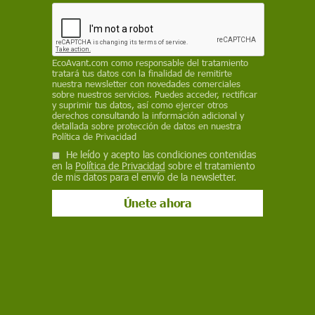
alimentario industrial insostenible /
Fernando Valladares
Qué impactos tiene y cómo podríamos mitigar los efectos de un sistema
EcoAvant.com
como responsable del tratamiento
alimentario que nos enferma, esquilma los recursos naturales y
tratará tus datos con la finalidad de remitirte
contamina el medio ambiente. Fernando Valladares, investigador del
nuestra newsletter con novedades comerciales
CSIC y profesor de Ecología de la Universidad Rey Juan Carlos
sobre nuestros servicios. Puedes acceder, rectificar
y suprimir tus datos, así como ejercer otros
derechos consultando la información adicional y
BUSCAR VÍDEO
detallada sobre protección de datos en nuestra
Política de Privacidad
Por tema
He leído y acepto las condiciones contenidas
en la
Política de Privacidad
sobre el tratamiento
de mis datos para el envío de la newsletter.
DESTACADOS
Entrevista a
Toro de
Alba Flores
Desierto de
Manifiesto
Elena
Júbilo de
se une a
Atacama
de los
Villalobos de
Medinaceli
Greenpeace
invadido
pueblos de