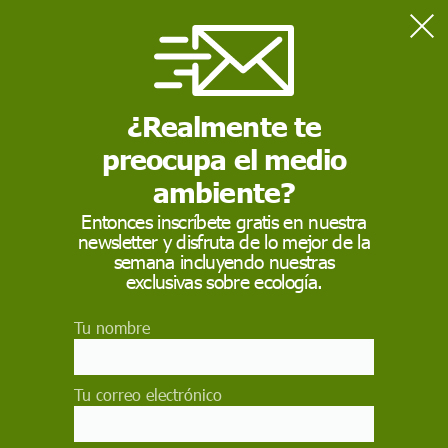
Home
Sostenibilidad
No son ‘fake news’, es la brecha salarial de género
¿Realmente te
preocupa el medio
SOSTENIBILIDAD
ambiente?
No son ‘fake news’, es
Entonces inscríbete gratis en nuestra
la brecha salarial de
newsletter y disfruta de lo mejor de la
semana incluyendo nuestras
género
exclusivas sobre ecología.
La diferencia de salarios entre mujeres y
Tu nombre
hombres en España es del 22%, que cobran
5.000 euros menos de media al año. Con esta
situación harían falta "121 años para acabar con
Tu correo electrónico
estas desigualdades" en la retribución