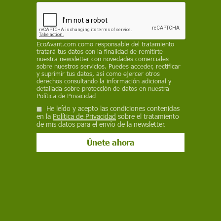
FREDERIC F. MARTINS
8 de marzo de 2021
Facebook
X
WhatsApp
Meneame
Seguir en
EcoAvant.com
como responsable del tratamiento
tratará tus datos con la finalidad de remitirte
Bluesky
nuestra newsletter con novedades comerciales
sobre nuestros servicios. Puedes acceder, rectificar
y suprimir tus datos, así como ejercer otros
derechos consultando la información adicional y
detallada sobre protección de datos en nuestra
Política de Privacidad
He leído y acepto las condiciones contenidas
en la
Política de Privacidad
sobre el tratamiento
de mis datos para el envío de la newsletter.
Dos mujeres frente a una pantalla de ordenador. Brecha salarial de
género / Foto: Pixabay
Una
encuesta
llevada a cabo por
Ipsos y el
King’s College
, en 28 países distintos a más de
28.000 personas, concluye que el 21% de los