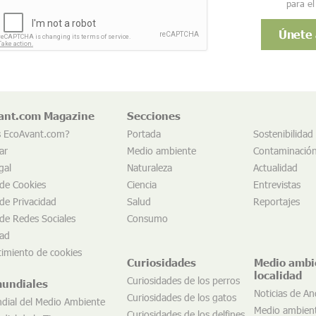
para el
ant.com Magazine
Secciones
s EcoAvant.com?
Portada
Sostenibilidad
ar
Medio ambiente
Contaminació
gal
Naturaleza
Actualidad
 de Cookies
Ciencia
Entrevistas
 de Privacidad
Salud
Reportajes
 de Redes Sociales
Consumo
dad
imiento de cookies
Curiosidades
Medio ambi
localidad
Curiosidades de los perros
mundiales
Noticias de An
Curiosidades de los gatos
dial del Medio Ambiente
Medio ambien
Curiosidades de los delfines