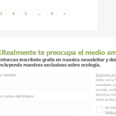
3
4
5
…
9
»
¿Realmente te preocupa el medio a
ntonces inscríbete gratis en nuestra newsletter y di
incluyendo nuestras exclusivas sobre ecología.
u nombre
EcoAvant.co
datos con la 
novedades co
acceder, recti
derechos cons
u correo electrónico
sobre protec
He leíd
Polític