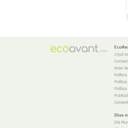
EcoAv
¿Qué e
Contact
Aviso le
Política
Política
Política
Publici
Consent
Días 
Día Mun