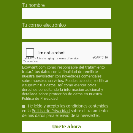
Tu nombre
acceder a la atención sanitaria. Analizamos por qué la
justicia de género es clave para la cobertura sanitaria
universal
Tu correo electrónico
Actualidad
Por qué el estado de bienestar está
fallando en España a quienes más lo
necesitan, cómo solucionarlo
En España, el reconocimiento de derechos sociales no
siempre implica su disfrute: retrasos, trámites
EcoAvant.com
como responsable del tratamiento
tratará tus datos con la finalidad de remitirte
complejos y barreras administrativas impiden que
nuestra newsletter con novedades comerciales
miles de personas accedan a ayudas, prestaciones y
sobre nuestros servicios. Puedes acceder, rectificar
servicios básicos, generando una nueva forma de
y suprimir tus datos, así como ejercer otros
exclusión social
derechos consultando la información adicional y
detallada sobre protección de datos en nuestra
Política de Privacidad
Salud
He leído y acepto las condiciones contenidas
La revolución profiláctica frente al
en la
Política de Privacidad
sobre el tratamiento
de mis datos para el envío de la newsletter.
VIH por fin llega a las mujeres
La ciencia ha logrado avances decisivos en la
prevención del VIH, pero estas estrategias profilácticas