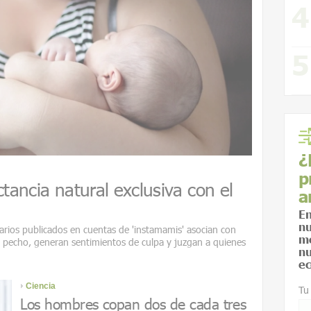
¿
p
ctancia natural exclusiva con el
a
En
nu
arios publicados en cuentas de 'instamamis' asocian con
me
l pecho, generan sentimientos de culpa y juzgan a quienes
nu
ec
Ciencia
Tu
Los hombres copan dos de cada tres