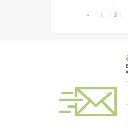
«
1
2
E
T
T