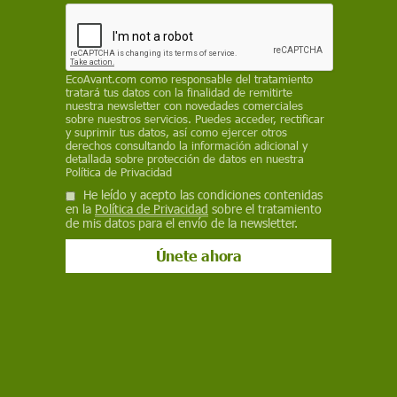
desarrollados por pescadores/as de bajo impacto
y a pequeña escala que pueden ser replicables
REDACCIÓN / EP
EcoAvant.com
como responsable del tratamiento
tratará tus datos con la finalidad de remitirte
2 de octubre de 2024
nuestra newsletter con novedades comerciales
sobre nuestros servicios. Puedes acceder, rectificar
Facebook
X
WhatsApp
Meneame
Seguir en
y suprimir tus datos, así como ejercer otros
derechos consultando la información adicional y
Bluesky
detallada sobre protección de datos en nuestra
Política de Privacidad
He leído y acepto las condiciones contenidas
en la
Política de Privacidad
sobre el tratamiento
de mis datos para el envío de la newsletter.
Pesca artesanal, 'Pesca para una nueva era' / Imagen: Ecologistas en
Acción