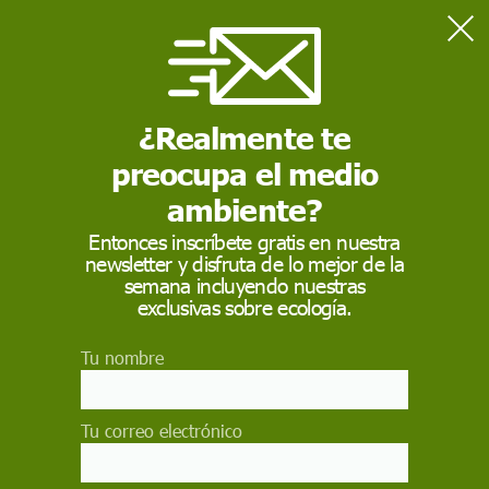
Home
Sostenibilidad
Galicia y Girona, ejemplos de pesca artesanal que contribuye a
transición ecológica
¿Realmente te
preocupa el medio
SOSTENIBILIDAD
ambiente?
Galicia y Girona,
Entonces inscríbete gratis en nuestra
newsletter y disfruta de lo mejor de la
ejemplos de pesca
semana incluyendo nuestras
artesanal que
exclusivas sobre ecología.
contribuye a transición
Tu nombre
ecológica
Tu correo electrónico
El informe 'Pesca para una nueva era' recopila
doce modelos de negocio innovadores