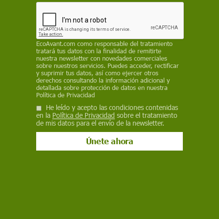
contra la pobreza: pese al alza del PIB y del
empleo, el 25,7% de la población sigue en
riesgo y España encabeza la pobreza infantil de
toda la Unión Europea
EcoAvant.com
como responsable del tratamiento
tratará tus datos con la finalidad de remitirte
REDACCIÓN
nuestra newsletter con novedades comerciales
sobre nuestros servicios. Puedes acceder, rectificar
y suprimir tus datos, así como ejercer otros
4 de junio de 2026
derechos consultando la información adicional y
detallada sobre protección de datos en nuestra
Facebook
X
WhatsApp
Meneame
Seguir en
Política de Privacidad
He leído y acepto las condiciones contenidas
Bluesky
en la
Política de Privacidad
sobre el tratamiento
de mis datos para el envío de la newsletter.