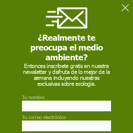
Home
Sostenibilidad
El crecimiento económico no reduce la pobreza, que atrapa a
12,6 millones en España
¿Realmente te
preocupa el medio
SOSTENIBILIDAD
ambiente?
El crecimiento
Entonces inscríbete gratis en nuestra
newsletter y disfruta de lo mejor de la
económico no reduce
semana incluyendo nuestras
la pobreza, que atrapa
exclusivas sobre ecología.
a 12,6 millones en
Tu nombre
España
Tu correo electrónico
El 16º informe de EAPN-ES denuncia que el
modelo español ha tocado suelo en su lucha