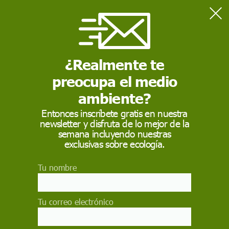
Home
Salud
Ómicron: ¿se convertirá la covid-19 en una enfermedad
endémica?
¿Realmente te
preocupa el medio
SALUD
ambiente?
Ómicron: ¿se
Entonces inscríbete gratis en nuestra
newsletter y disfruta de lo mejor de la
convertirá la covid-19
semana incluyendo nuestras
en una enfermedad
exclusivas sobre ecología.
endémica?
Tu nombre
Si nos atenemos a la definición de endemia y a
cómo han evolucionado otras pandemias
Tu correo electrónico
anteriores, no está claro que estemos en ese
punto aún. Ni tan siquiera que se vaya a