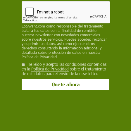
alcanzar
MATILDE CAÑELLES LÓPEZ
,
INSTITUTO DE FILOSOFÍA (IFS-CSIC)
;
MARÍA MERCEDES JIMÉNEZ SARMIENTO
,
CENTRO DE
INVESTIGACIONES BIOLÓGICAS MARGARITA SALAS (CIB - CSIC)
Y
EcoAvant.com
como responsable del tratamiento
NURIA EUGENIA CAMPILLO
,
CENTRO DE INVESTIGACIONES
tratará tus datos con la finalidad de remitirte
BIOLÓGICAS MARGARITA SALAS (CIB - CSIC)
/
THE CONVERSATION
nuestra newsletter con novedades comerciales
sobre nuestros servicios. Puedes acceder, rectificar
y suprimir tus datos, así como ejercer otros
12 de enero de 2022
derechos consultando la información adicional y
detallada sobre protección de datos en nuestra
Política de Privacidad
Facebook
X
WhatsApp
Meneame
Seguir en
He leído y acepto las condiciones contenidas
Bluesky
en la
Política de Privacidad
sobre el tratamiento
de mis datos para el envío de la newsletter.