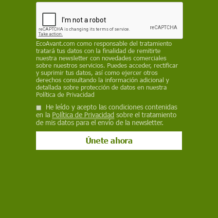
CONVERSATION
20 de diciembre de 2021
Facebook
X
WhatsApp
Meneame
Seguir en
EcoAvant.com
como responsable del tratamiento
tratará tus datos con la finalidad de remitirte
Bluesky
nuestra newsletter con novedades comerciales
sobre nuestros servicios. Puedes acceder, rectificar
y suprimir tus datos, así como ejercer otros
derechos consultando la información adicional y
detallada sobre protección de datos en nuestra
Política de Privacidad
He leído y acepto las condiciones contenidas
en la
Política de Privacidad
sobre el tratamiento
de mis datos para el envío de la newsletter.
Una probeta en la que se puede leer Variante ómicron / Foto: Geralt
Altman - Pixabay
Ómicron suena a apocalipsis. La OMS decidió
nombrar a las
distintas variantes
siguiendo el
alfabeto griego: Alfa: B.1.1.7; Beta: B.1.351;