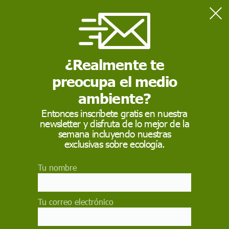
Home
Salud
Ómicron: cómo actúa y cómo defendernos
¿Realmente te
preocupa el medio
SALUD
ambiente?
Ómicron: cómo actúa
Entonces inscríbete gratis en nuestra
y cómo defendernos
newsletter y disfruta de lo mejor de la
semana incluyendo nuestras
exclusivas sobre ecología.
En momentos de fatiga pandémica generalizada
es fundamental recordar que el miedo en la
comunicación no suele funcionar. Lo hemos
Tu nombre
comprobado con el cambio climático: los
mensajes catastrofistas acaban aburriendo y
Tu correo electrónico
mucha gente desconecta
IGNACIO LÓPEZ-GOÑI
,
UNIVERSIDAD DE NAVARRA
/
THE