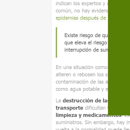
indican los expertos y organizaci
común, no hay evidencia de qu
epidemias después de los desast
Existe riesgo de que se alte
que eleva el riesgo de conta
interrupción de suministros 
En una situación como la ocurrid
alteren o rebosen los sistemas d
contaminación de las aguas, junt
como agua potable y electricidad
La
destrucción de las infrae
transporte
dificultan también l
limpieza y medicamentos
. E
suministros. Sin embargo, hay i
vuelta a la normalidad puede lle