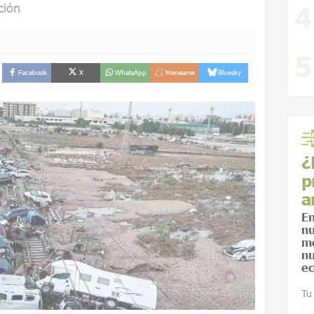
ción
Facebook
X
WhatsApp
Meneame
Bluesky
¿
p
a
En
nu
me
nu
ec
Tu