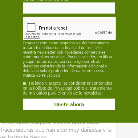
ones internacionales, “en contra de la creencia
e los cadáveres supongan
un riesgo de
res naturales
”.
ren o rebosen los sistemas de saneamiento, lo
EcoAvant.com
como responsable del tratamiento
minación de las aguas, junto con la
tratará tus datos con la finalidad de remitirte
básicos como agua potable y electricidad
nuestra newsletter con novedades comerciales
sobre nuestros servicios. Puedes acceder, rectificar
y suprimir tus datos, así como ejercer otros
derechos consultando la información adicional y
a, sin embargo, sí existe riesgo de que se
detallada sobre protección de datos en nuestra
Política de Privacidad
e saneamiento, lo que eleva el riesgo de
He leído y acepto las condiciones contenidas
o con la interrupción de suministros básicos
en la
Política de Privacidad
sobre el tratamiento
de mis datos para el envío de la newsletter.
.
structuras de comunicación y
a distribución de
alimentos, productos de
s importante recuperar cuanto antes estos
nfraestructuras que han sido muy dañadas y la
var bastante tiempo.