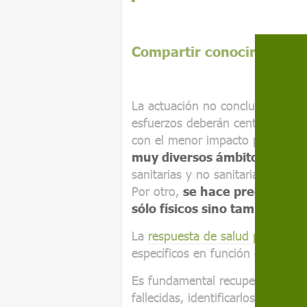
Compartir conocimiento y
La actuación no concluye ahí: co
esfuerzos deberán centrarse en d
con el menor impacto posible pa
muy diversos ámbitos
. Por un
sanitarias y no sanitarias, ofre
Por otro,
se hace precisa una
sólo físicos sino también em
La
respuesta de salud pública
a u
específicos en función de sus ca
Es fundamental recuperar cuanto
fallecidas, identificarlos y pode