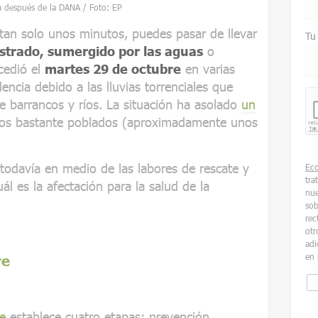
a después de la DANA / Foto: EP
 tan solo unos minutos, puedes pasar de llevar
Tu
strado, sumergido por las aguas
o
cedió el
martes 29 de octubre
en varias
lencia debido a las lluvias torrenciales que
 barrancos y ríos. La situación ha asolado
un
nos bastante poblados (aproximadamente unos
todavía en medio de las labores de rescate y
Ec
tra
ál es la afectación para la salud de la
nue
sob
rec
otr
adi
en 
re
e
establece cuatro etapas: prevención,