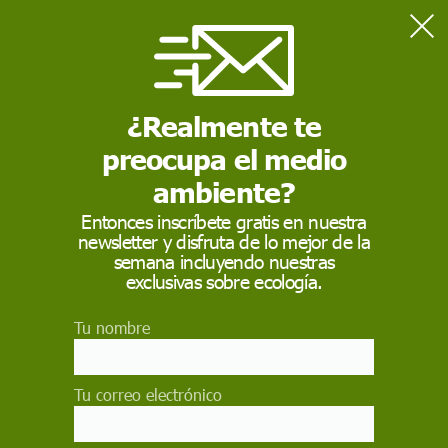
Home
Naturaleza
Para prevenir la próxima pandemia, hay que restaurar los
hábitats de la fauna salvaje
¿Realmente te
preocupa el medio
NATURALEZA
ambiente?
Para prevenir la
Entonces inscríbete gratis en nuestra
newsletter y disfruta de lo mejor de la
próxima pandemia,
semana incluyendo nuestras
hay que restaurar los
exclusivas sobre ecología.
hábitats de la fauna
Tu nombre
salvaje
Tu correo electrónico
Preservar y restaurar los hábitats naturales
podría evitar que los patógenos que se originan