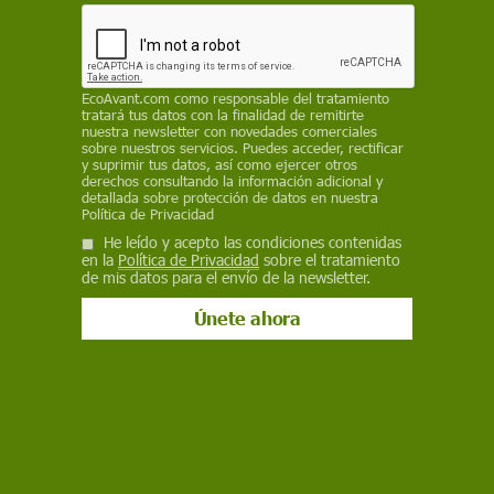
en la fauna silvestre pasen a los animales
domésticos y a los seres humanos, según un
estudio publicado en la revista Nature
EP
EcoAvant.com
como responsable del tratamiento
tratará tus datos con la finalidad de remitirte
nuestra newsletter con novedades comerciales
17 de noviembre de 2022
sobre nuestros servicios. Puedes acceder, rectificar
y suprimir tus datos, así como ejercer otros
derechos consultando la información adicional y
Facebook
X
WhatsApp
Meneame
Seguir en
detallada sobre protección de datos en nuestra
Política de Privacidad
Bluesky
He leído y acepto las condiciones contenidas
en la
Política de Privacidad
sobre el tratamiento
de mis datos para el envío de la newsletter.
Restaurar los hábitats naturales para prevenir pandemias. Murciélago
'zorro volador negro' (Pteropus alecto) / Foto: Wikipedia