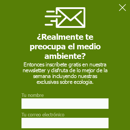
Home
Actualidad
El cambio climático y la gestión local amenazan los humedales
¿Realmente te
preocupa el medio
ACTUALIDAD
ambiente?
El cambio climático y
Entonces inscríbete gratis en nuestra
la gestión local
newsletter y disfruta de lo mejor de la
semana incluyendo nuestras
amenazan los
exclusivas sobre ecología.
humedales
Tu nombre
Ecosistemas acuíferos mediterráneos como
Doñana, Tablas de Daimiel, la Albufera de
Tu correo electrónico
Valencia o el Delta del Ebro podrían extinguirse
en pocos años