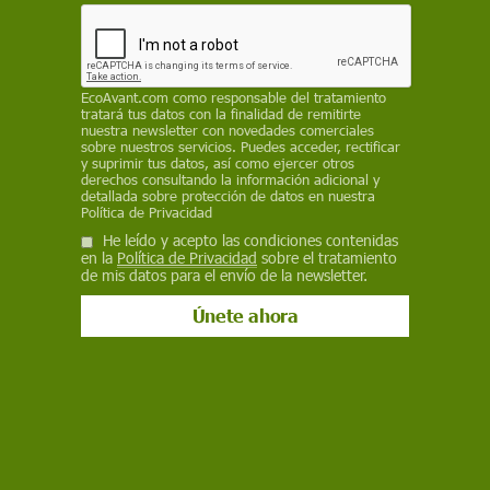
EP
14 de marzo de 2017
EcoAvant.com
como responsable del tratamiento
Facebook
X
WhatsApp
Meneame
Seguir en
tratará tus datos con la finalidad de remitirte
nuestra newsletter con novedades comerciales
Bluesky
sobre nuestros servicios. Puedes acceder, rectificar
y suprimir tus datos, así como ejercer otros
derechos consultando la información adicional y
detallada sobre protección de datos en nuestra
Política de Privacidad
He leído y acepto las condiciones contenidas
en la
Política de Privacidad
sobre el tratamiento
de mis datos para el envío de la newsletter.
Esquema del Parque Nacional de Doñana y principales advertencias
asociadas / Gráfico: CSIC - UAM
El cambio climático y las amenazas locales
pueden conducir a una "extinción" del