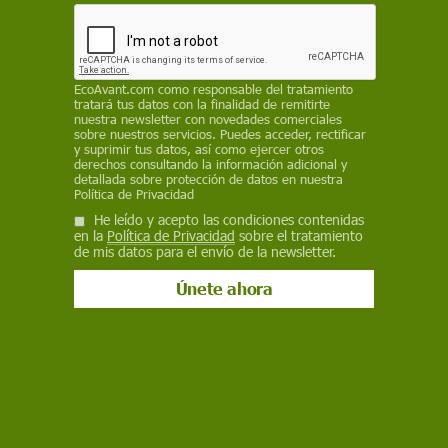
que representa el 22% de todas las plantas de
España, y sólo un número reducido cuenta con
protección legal específica que restrinja su
recolección
EcoAvant.com
como responsable del tratamiento
tratará tus datos con la finalidad de remitirte
EP
nuestra newsletter con novedades comerciales
sobre nuestros servicios. Puedes acceder, rectificar
y suprimir tus datos, así como ejercer otros
8 de septiembre de 2023
derechos consultando la información adicional y
detallada sobre protección de datos en nuestra
Facebook
X
WhatsApp
Meneame
Seguir en
Política de Privacidad
He leído y acepto las condiciones contenidas
Bluesky
en la
Política de Privacidad
sobre el tratamiento
de mis datos para el envío de la newsletter.