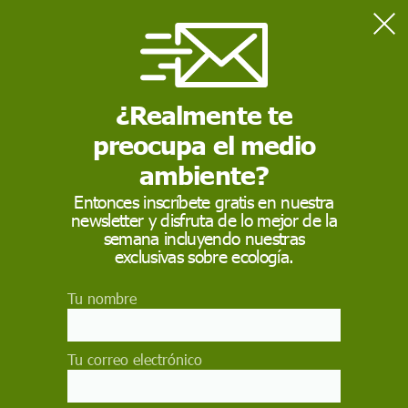
Home
Naturaleza
Un estudio de la UAM concluye que el 8% de las plantas de uso
medicinal están amenazadas
¿Realmente te
preocupa el medio
NATURALEZA
ambiente?
Un estudio de la UAM
Entonces inscríbete gratis en nuestra
newsletter y disfruta de lo mejor de la
concluye que el 8% de
semana incluyendo nuestras
las plantas de uso
exclusivas sobre ecología.
medicinal están
Tu nombre
amenazadas
Tu correo electrónico
El estudio ha permitido identificar 1.376 especies
de plantas silvestres con usos medicinales, lo