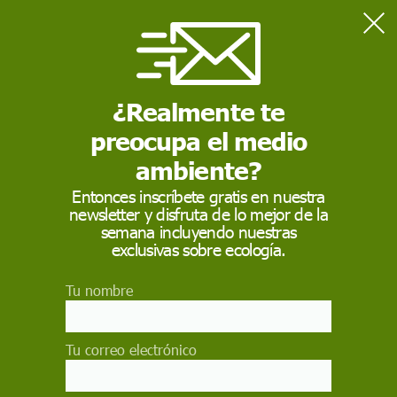
Home
Medio Ambiente
La Fiscalía incluyó a los grupos ecologistas en el capítulo de
"terrorismo nacional"
¿Realmente te
preocupa el medio
MEDIO AMBIENTE
ambiente?
La Fiscalía incluyó a
Entonces inscríbete gratis en nuestra
newsletter y disfruta de lo mejor de la
los grupos ecologistas
semana incluyendo nuestras
en el capítulo de
exclusivas sobre ecología.
"terrorismo nacional"
Tu nombre
Amnistía Internacional, Unidas Podemos y
Alianza Verde reclaman a la Fiscalía General del
Tu correo electrónico
Estado que saque "inmediatamente" a
organizaciones ecologistas como Futuro Vegetal