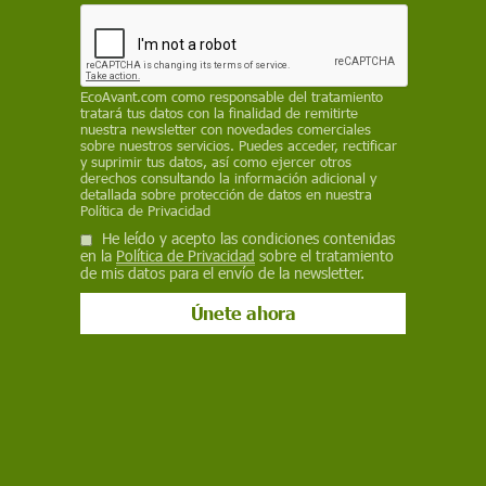
y Extinction Rebellion (XR) del capítulo de su
memoria de 2022 donde alude al "terrorismo
nacional"
EcoAvant.com
como responsable del tratamiento
REDACCIÓN / EP
tratará tus datos con la finalidad de remitirte
nuestra newsletter con novedades comerciales
sobre nuestros servicios. Puedes acceder, rectificar
12 de septiembre de 2023
y suprimir tus datos, así como ejercer otros
derechos consultando la información adicional y
Facebook
X
WhatsApp
Meneame
Seguir en
detallada sobre protección de datos en nuestra
Política de Privacidad
Bluesky
He leído y acepto las condiciones contenidas
en la
Política de Privacidad
sobre el tratamiento
de mis datos para el envío de la newsletter.
Sede de la Fiscalía General del Estado incluyó a grupos ecologistas en